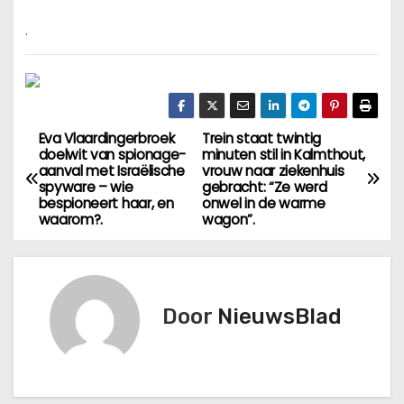
.
Eva Vlaardingerbroek
Trein staat twintig
B
doelwit van spionage-
minuten stil in Kalmthout,
aanval met Israëlische
vrouw naar ziekenhuis
e
spyware – wie
gebracht: “Ze werd
bespioneert haar, en
onwel in de warme
r
waarom?.
wagon”.
i
c
Door
NieuwsBlad
h
t