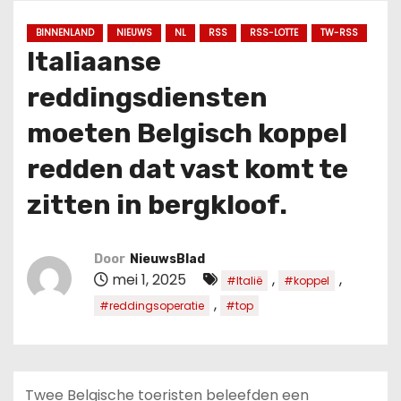
u
d
BINNENLAND
NIEUWS
NL
RSS
RSS-LOTTE
TW-RSS
Italiaanse
reddingsdiensten
moeten Belgisch koppel
redden dat vast komt te
zitten in bergkloof.
Door
NieuwsBlad
mei 1, 2025
,
,
#Italië
#koppel
,
#reddingsoperatie
#top
Twee Belgische toeristen beleefden een