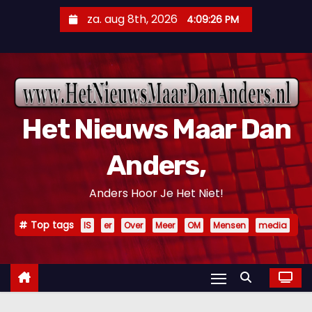
D
za. aug 8th, 2026
4:09:27 PM
o
o
r
g
a
Het Nieuws Maar Dan
a
n
Anders,
n
a
Anders Hoor Je Het Niet!
a
r
Top tags
IS
er
Over
Meer
OM
Mensen
media
i
n
h
o