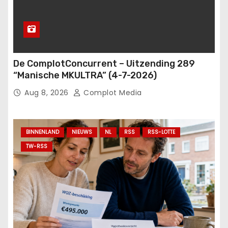
De ComplotConcurrent – Uitzending 289
“Manische MKULTRA” (4-7-2026)
Aug 8, 2026
Complot Media
BINNENLAND
NIEUWS
NL
RSS
RSS-LOTTE
TW-RSS