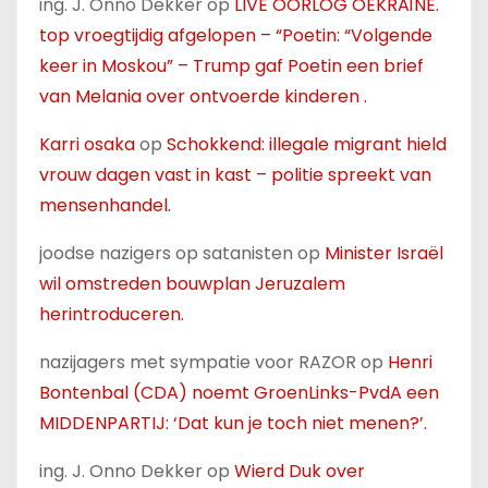
ing. J. Onno Dekker
op
LIVE OORLOG OEKRAÏNE.
top vroegtijdig afgelopen – “Poetin: “Volgende
keer in Moskou” – Trump gaf Poetin een brief
van Melania over ontvoerde kinderen .
Karri osaka
op
Schokkend: illegale migrant hield
vrouw dagen vast in kast – politie spreekt van
mensenhandel.
joodse nazigers op satanisten
op
Minister Israël
wil omstreden bouwplan Jeruzalem
herintroduceren.
nazijagers met sympatie voor RAZOR
op
Henri
Bontenbal (CDA) noemt GroenLinks-PvdA een
MIDDENPARTIJ: ‘Dat kun je toch niet menen?’.
ing. J. Onno Dekker
op
Wierd Duk over