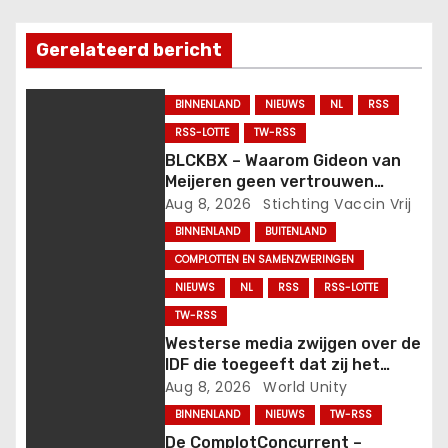
n
a
Gerelateerd bericht
v
BINNENLAND
NIEUWS
NL
RSS
i
RSS-LOTTE
TW-RSS
BLCKBX – Waarom Gideon van
g
Meijeren geen vertrouwen
heeft in de corona-enquête.
Aug 8, 2026
Stichting Vaccin Vrij
a
BINNENLAND
BUITENLAND
t
COMPLOTTEN EN SAMENZWERINGEN
NIEUWS
NL
RSS
RSS-LOTTE
i
TW-RSS
e
Westerse media zwijgen over de
IDF die toegeeft dat zij het
Hannibal Protocol heeft
Aug 8, 2026
World Unity
geactiveerd, waarbij op 7
BINNENLAND
NIEUWS
TW-RSS
oktober veel Israëlische
De ComplotConcurrent –