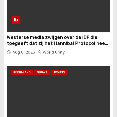
Westerse media zwijgen over de IDF die
toegeeft dat zij het Hannibal Protocol heeft
geactiveerd, waarbij op 7 oktober veel
Aug 8, 2026
World Unity
Israëlische soldaten en burgers omkwamen..
BINNENLAND
NIEUWS
TW-RSS