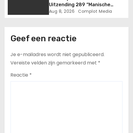
soldaten en burgers
Uitzending 289 “Manische
omkwamen..
MKULTRA” (4-7-2026)
Aug 8, 2026
Complot Media
Geef een reactie
Je e-mailadres wordt niet gepubliceerd.
Vereiste velden zijn gemarkeerd met
*
Reactie
*