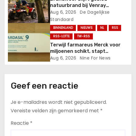
a
natuurbrand bij Venray
t
monitoren.
Aug 6, 2026
De Dagelijkse
Standaard
i
BINNENLAND
NIEUWS
NL
RSS
e
RSS-LOTTE
TW-RSS
Terwijl farmareus Merck voor
miljoenen schikt, stapt
Nederland juist over op
Aug 6, 2026
Nine For News
Gardasil.
Geef een reactie
Je e-mailadres wordt niet gepubliceerd.
Vereiste velden zijn gemarkeerd met
*
Reactie
*