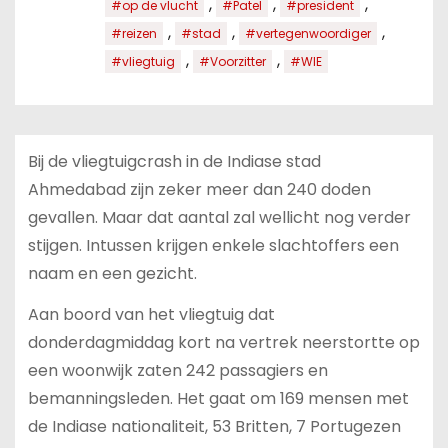
,
,
,
#op de vlucht
#Patel
#president
,
,
,
#reizen
#stad
#vertegenwoordiger
,
,
#vliegtuig
#Voorzitter
#WIE
Bij de vliegtuigcrash in de Indiase stad
Ahmedabad zijn zeker meer dan 240 doden
gevallen. Maar dat aantal zal wellicht nog verder
stijgen. Intussen krijgen enkele slachtoffers een
naam en een gezicht.
Aan boord van het vliegtuig dat
donderdagmiddag kort na vertrek neerstortte op
een woonwijk zaten 242 passagiers en
bemanningsleden. Het gaat om 169 mensen met
de Indiase nationaliteit, 53 Britten, 7 Portugezen