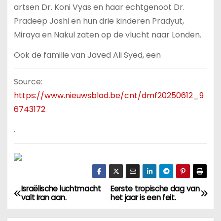
artsen Dr. Koni Vyas en haar echtgenoot Dr.
Pradeep Joshi en hun drie kinderen Pradyut,
Miraya en Nakul zaten op de vlucht naar Londen.
Ook de familie van Javed Ali Syed, een
Source:
https://www.nieuwsblad.be/cnt/dmf20250612_9
6743172
.
Israëlische luchtmacht
Eerste tropische dag van
B
valt Iran aan.
het jaar is een feit.
e