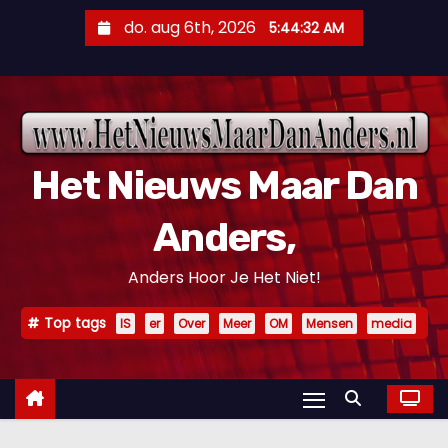
D
do. aug 6th, 2026
5:44:33 AM
o
o
r
g
a
Het Nieuws Maar Dan
a
n
Anders,
n
a
Anders Hoor Je Het Niet!
a
r
Top tags
IS
er
Over
Meer
OM
Mensen
media
i
n
h
o