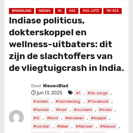
u
d
BINNENLAND
NIEUWS
NL
RSS
RSS-LOTTE
TW-RSS
Indiase politicus,
dokterskoppel en
wellness-uitbaters: dit
zijn de slachtoffers van
de vliegtuigcrash in India.
Door
NieuwsBlad
jun 13, 2025
,
,
#1
#De Jonge
,
,
,
#doden
#donderdag
#Facebook
,
,
,
,
#familie
#hart
#incident
#India
,
,
,
,
#IS
#Kind
#kinderen
#koppel
,
,
,
,
#Londen
#Meer
#Mensen
#Nieuws