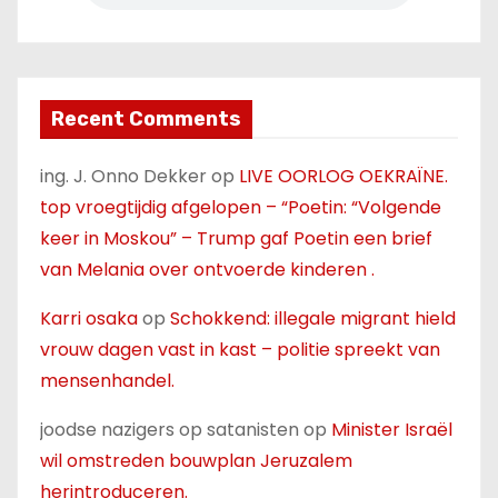
Recent Comments
ing. J. Onno Dekker
op
LIVE OORLOG OEKRAÏNE.
top vroegtijdig afgelopen – “Poetin: “Volgende
keer in Moskou” – Trump gaf Poetin een brief
van Melania over ontvoerde kinderen .
Karri osaka
op
Schokkend: illegale migrant hield
vrouw dagen vast in kast – politie spreekt van
mensenhandel.
joodse nazigers op satanisten
op
Minister Israël
wil omstreden bouwplan Jeruzalem
herintroduceren.