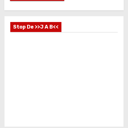
Stop De >>J A B<<