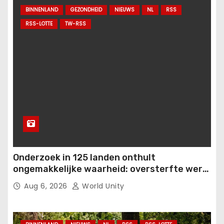
BINNENLAND
GEZONDHEID
NIEUWS
NL
RSS
RSS-LOTTE
TW-RSS
Onderzoek in 125 landen onthult
ongemakkelijke waarheid: oversterfte werd
veroorzaakt door democide en
Aug 6, 2026
World Unity
vaccinatieverplichtingen, niet door ‘covid’.