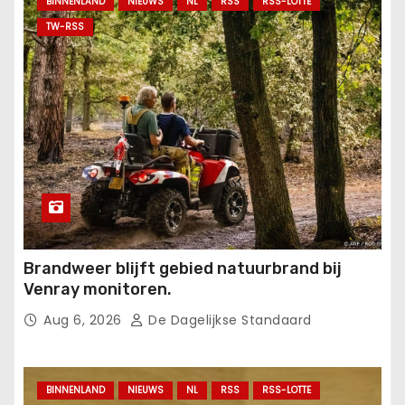
BINNENLAND
NIEUWS
NL
RSS
RSS-LOTTE
TW-RSS
Brandweer blijft gebied natuurbrand bij
Venray monitoren.
Aug 6, 2026
De Dagelijkse Standaard
BINNENLAND
NIEUWS
NL
RSS
RSS-LOTTE