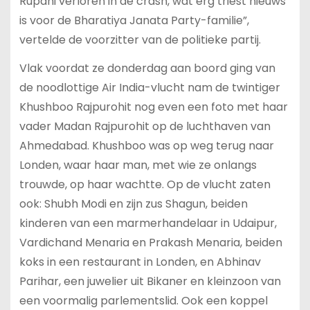
Rupani verloren in de crash, wat erg triest nieuws
is voor de Bharatiya Janata Party-familie”,
vertelde de voorzitter van de politieke partij.
Vlak voordat ze donderdag aan boord ging van
de noodlottige Air India-vlucht nam de twintiger
Khushboo Rajpurohit nog even een foto met haar
vader Madan Rajpurohit op de luchthaven van
Ahmedabad. Khushboo was op weg terug naar
Londen, waar haar man, met wie ze onlangs
trouwde, op haar wachtte. Op de vlucht zaten
ook: Shubh Modi en zijn zus Shagun, beiden
kinderen van een marmerhandelaar in Udaipur,
Vardichand Menaria en Prakash Menaria, beiden
koks in een restaurant in Londen, en Abhinav
Parihar, een juwelier uit Bikaner en kleinzoon van
een voormalig parlementslid. Ook een koppel