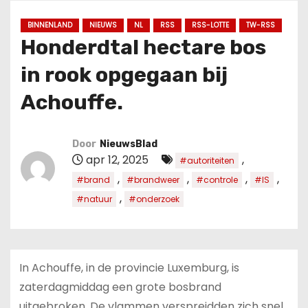
u
d
BINNENLAND
NIEUWS
NL
RSS
RSS-LOTTE
TW-RSS
Honderdtal hectare bos
in rook opgegaan bij
Achouffe.
Door
NieuwsBlad
apr 12, 2025
,
#autoriteiten
,
,
,
,
#brand
#brandweer
#controle
#IS
,
#natuur
#onderzoek
In Achouffe, in de provincie Luxemburg, is
zaterdagmiddag een grote bosbrand
uitgebroken. De vlammen verspreidden zich snel