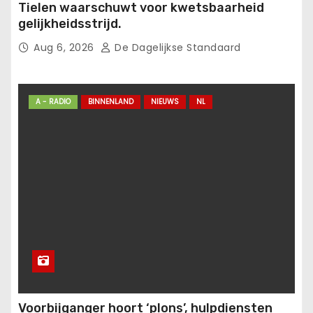
Tielen waarschuwt voor kwetsbaarheid
gelijkheidsstrijd.
Aug 6, 2026
De Dagelijkse Standaard
A - RADIO
BINNENLAND
NIEUWS
NL
Voorbijganger hoort ‘plons’, hulpdiensten