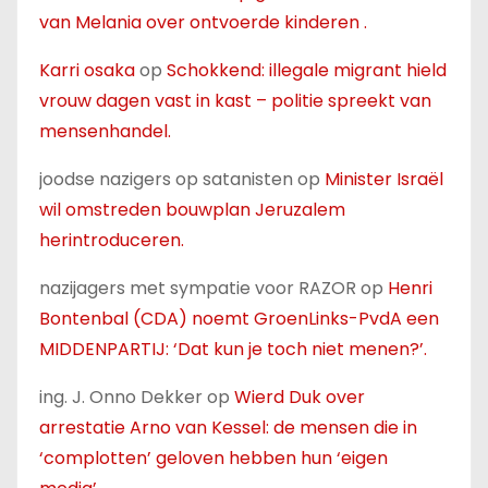
van Melania over ontvoerde kinderen .
Karri osaka
op
Schokkend: illegale migrant hield
vrouw dagen vast in kast – politie spreekt van
mensenhandel.
joodse nazigers op satanisten
op
Minister Israël
wil omstreden bouwplan Jeruzalem
herintroduceren.
nazijagers met sympatie voor RAZOR
op
Henri
Bontenbal (CDA) noemt GroenLinks-PvdA een
MIDDENPARTIJ: ‘Dat kun je toch niet menen?’.
ing. J. Onno Dekker
op
Wierd Duk over
arrestatie Arno van Kessel: de mensen die in
‘complotten’ geloven hebben hun ‘eigen