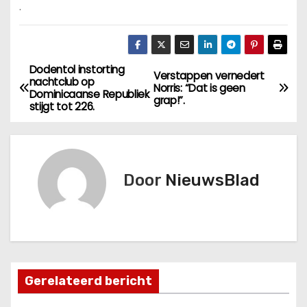
.
Dodentol instorting
B
Verstappen vernedert
nachtclub op
Norris: “Dat is geen
Dominicaanse Republiek
e
grap!”.
stijgt tot 226.
r
i
Door
NieuwsBlad
c
h
t
n
Gerelateerd bericht