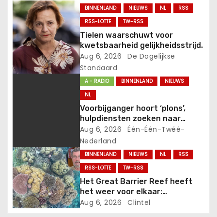
a
BINNENLAND
NIEUWS
NL
RSS
v
RSS-LOTTE
TW-RSS
Tielen waarschuwt voor
i
kwetsbaarheid gelijkheidsstrijd.
Aug 6, 2026
De Dagelijkse
g
Standaard
a
A - RADIO
BINNENLAND
NIEUWS
NL
t
Voorbijganger hoort ‘plons’,
i
hulpdiensten zoeken naar
persoon
Aug 6, 2026
Één-Één-Twéé-
e
Nederland
BINNENLAND
NIEUWS
NL
RSS
RSS-LOTTE
TW-RSS
Het Great Barrier Reef heeft
het weer voor elkaar:
uitzonderlijk hoge
Aug 6, 2026
Clintel
koraalbedekking