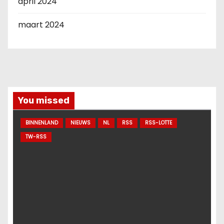
april 2024
maart 2024
You missed
BINNENLAND
NIEUWS
NL
RSS
RSS-LOTTE
TW-RSS