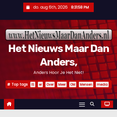
D
do. aug 6th, 2026
8:31:59 PM
o
o
r
g
a
Het Nieuws Maar Dan
a
n
Anders,
n
a
Anders Hoor Je Het Niet!
a
r
Top tags
IS
er
Over
Meer
OM
Mensen
media
i
n
h
o