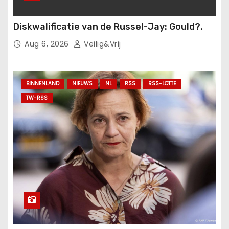
Diskwalificatie van de Russel-Jay: Gould?.
Aug 6, 2026
Veilig&Vrij
BINNENLAND
NIEUWS
NL
RSS
RSS-LOTTE
TW-RSS