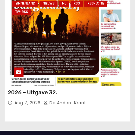
BINNENLAND
NIEUWS
NL
RSS
RSS-LOTTE
TW-RSS
2026 – Uitgave 32.
Aug 7, 2026
De Andere Krant