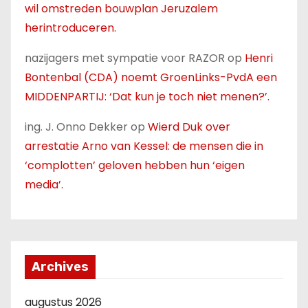
wil omstreden bouwplan Jeruzalem
herintroduceren.
nazijagers met sympatie voor RAZOR
op
Henri
Bontenbal (CDA) noemt GroenLinks-PvdA een
MIDDENPARTIJ: ‘Dat kun je toch niet menen?’.
ing. J. Onno Dekker
op
Wierd Duk over
arrestatie Arno van Kessel: de mensen die in
‘complotten’ geloven hebben hun ‘eigen
media’.
Archives
augustus 2026