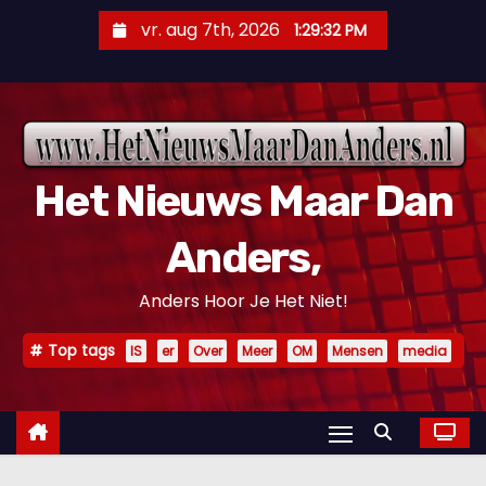
D
vr. aug 7th, 2026
1:29:33 PM
o
o
r
g
a
Het Nieuws Maar Dan
a
n
Anders,
n
a
Anders Hoor Je Het Niet!
a
r
Top tags
IS
er
Over
Meer
OM
Mensen
media
i
n
h
o