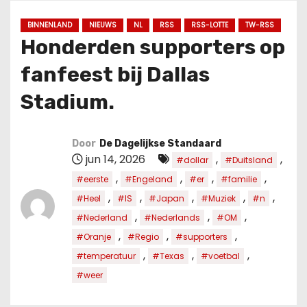
u
d
BINNENLAND
NIEUWS
NL
RSS
RSS-LOTTE
TW-RSS
Honderden supporters op
fanfeest bij Dallas
Stadium.
Door
De Dagelijkse Standaard
jun 14, 2026
,
,
#dollar
#Duitsland
,
,
,
,
#eerste
#Engeland
#er
#familie
,
,
,
,
,
#Heel
#IS
#Japan
#Muziek
#n
,
,
,
#Nederland
#Nederlands
#OM
,
,
,
#Oranje
#Regio
#supporters
,
,
,
#temperatuur
#Texas
#voetbal
#weer