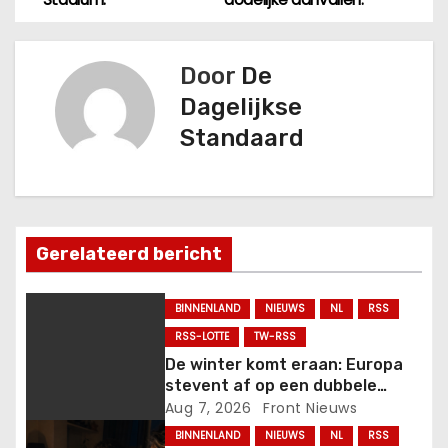
e
r
Door
De
i
Dagelijkse
Standaard
c
h
t
Gerelateerd bericht
n
a
BINNENLAND
NIEUWS
NL
RSS
RSS-LOTTE
TW-RSS
v
De winter komt eraan: Europa
stevent af op een dubbele
i
energiecrisis.
Aug 7, 2026
Front Nieuws
g
BINNENLAND
NIEUWS
NL
RSS