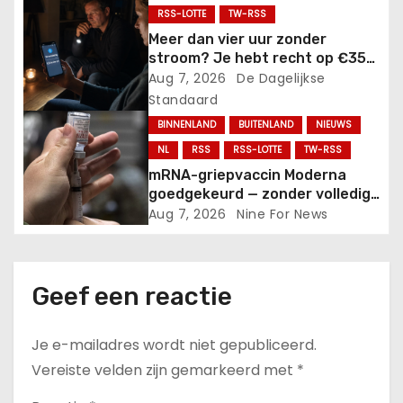
RSS-LOTTE
TW-RSS
a
Meer dan vier uur zonder
t
stroom? Je hebt recht op €35
en daarna loopt het bedrag
Aug 7, 2026
De Dagelijkse
i
verder op.
Standaard
BINNENLAND
BUITENLAND
NIEUWS
e
NL
RSS
RSS-LOTTE
TW-RSS
mRNA-griepvaccin Moderna
goedgekeurd — zonder volledig
veiligheidsonderzoek.
Aug 7, 2026
Nine For News
Geef een reactie
Je e-mailadres wordt niet gepubliceerd.
Vereiste velden zijn gemarkeerd met
*