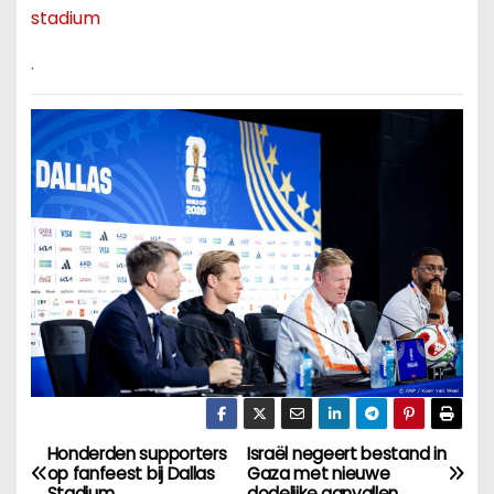
stadium
.
Honderden supporters
Israël negeert bestand in
B
op fanfeest bij Dallas
Gaza met nieuwe
Stadium.
dodelijke aanvallen.