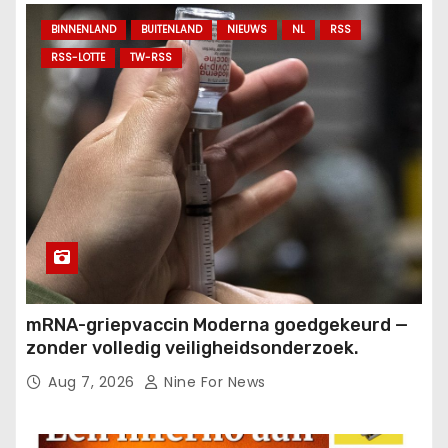
BINNENLAND
BUITENLAND
NIEUWS
NL
RSS
RSS-LOTTE
TW-RSS
mRNA-griepvaccin Moderna goedgekeurd —
zonder volledig veiligheidsonderzoek.
Aug 7, 2026
Nine For News