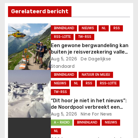
n
Gerelateerd bericht
a
v
BINNENLAND
NIEUWS
NL
RSS
RSS-LOTTE
TW-RSS
i
Een gewone bergwandeling kan
buiten je reisverzekering vallen:
g
controleer dit vóór vertrek.
Aug 5, 2026
De Dagelijkse
Standaard
a
BINNENLAND
NATUUR EN MILIEU
t
NIEUWS
NL
RSS
RSS-LOTTE
TW-RSS
i
“Dit hoor je niet in het nieuws”:
e
de Noordpool verbreekt een
kouderecord – waarom blijft het
Aug 5, 2026
Nine For News
stil?.
A - RADIO
BINNENLAND
NIEUWS
NL