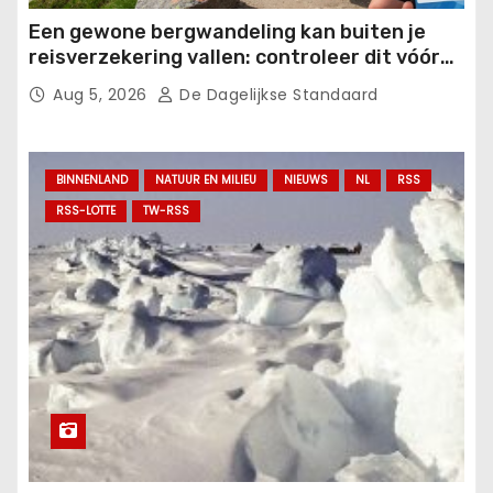
Een gewone bergwandeling kan buiten je
reisverzekering vallen: controleer dit vóór
vertrek.
Aug 5, 2026
De Dagelijkse Standaard
BINNENLAND
NATUUR EN MILIEU
NIEUWS
NL
RSS
RSS-LOTTE
TW-RSS