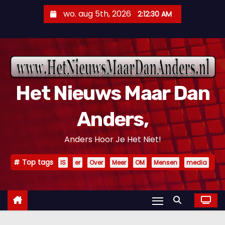
D
wo. aug 5th, 2026
2:12:30 AM
o
o
r
g
a
Het Nieuws Maar Dan
a
n
Anders,
n
a
Anders Hoor Je Het Niet!
a
r
Top tags
IS
er
Over
Meer
OM
Mensen
media
i
n
h
o