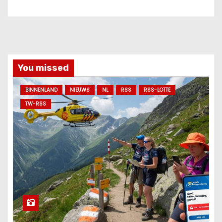
You missed
BINNENLAND
NIEUWS
NL
RSS
RSS-LOTTE
TW-RSS