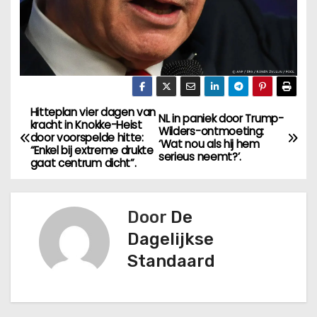
Hitteplan vier dagen van
B
NL in paniek door Trump-
kracht in Knokke-Heist
Wilders-ontmoeting:
door voorspelde hitte:
e
‘Wat nou als hij hem
“Enkel bij extreme drukte
serieus neemt?’.
gaat centrum dicht”.
r
i
Door
De
c
Dagelijkse
Standaard
h
t