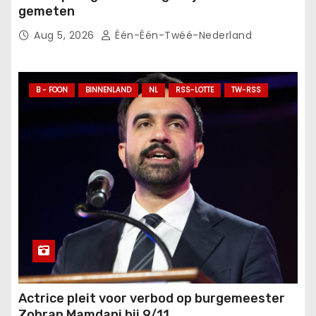
gemeten
Aug 5, 2026
Één-Één-Twéé-Nederland
B - FOON
BINNENLAND
NL
RSS-LOTTE
TW-RSS
Actrice pleit voor verbod op burgemeester
Zohran Mamdani bij 9/11