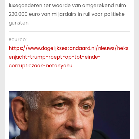
luxegoederen ter waarde van omgerekend ruim
220.000 euro van miljardairs in ruil voor politieke
gunsten.
Source:
https://www.dagelijksestandaard.nl/nieuws/heks
enjacht-trump-roept-op-tot-einde-
corruptiezaak-netanyahu
.