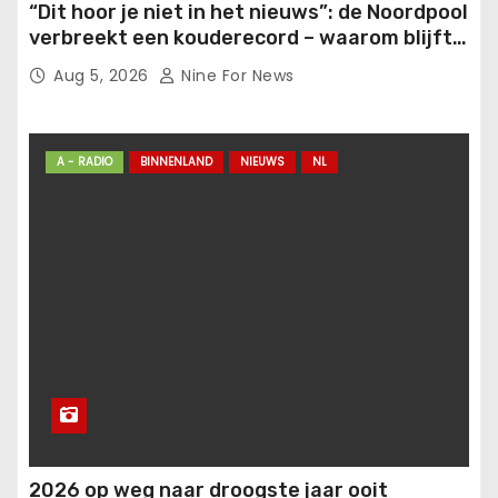
“Dit hoor je niet in het nieuws”: de Noordpool
verbreekt een kouderecord – waarom blijft
het stil?.
Aug 5, 2026
Nine For News
A - RADIO
BINNENLAND
NIEUWS
NL
2026 op weg naar droogste jaar ooit