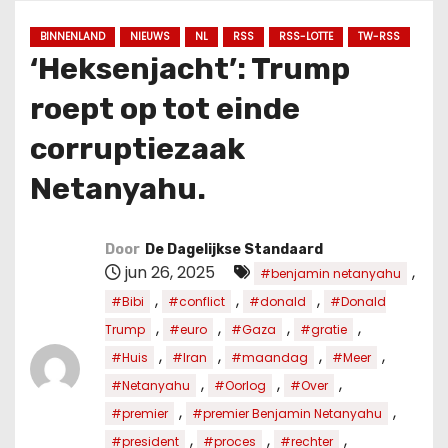
u
d
BINNENLAND
NIEUWS
NL
RSS
RSS-LOTTE
TW-RSS
‘Heksenjacht’: Trump
roept op tot einde
corruptiezaak
Netanyahu.
Door
De Dagelijkse Standaard
jun 26, 2025
,
#benjamin netanyahu
,
,
,
#Bibi
#conflict
#donald
#Donald
,
,
,
,
Trump
#euro
#Gaza
#gratie
,
,
,
,
#Huis
#Iran
#maandag
#Meer
,
,
,
#Netanyahu
#Oorlog
#Over
,
,
#premier
#premier Benjamin Netanyahu
,
,
,
#president
#proces
#rechter