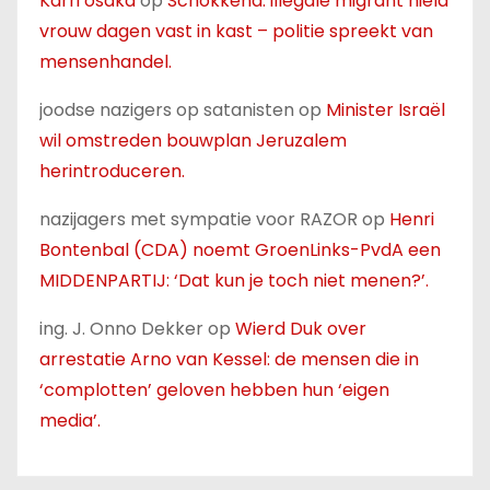
Karri osaka
op
Schokkend: illegale migrant hield
vrouw dagen vast in kast – politie spreekt van
mensenhandel.
joodse nazigers op satanisten
op
Minister Israël
wil omstreden bouwplan Jeruzalem
herintroduceren.
nazijagers met sympatie voor RAZOR
op
Henri
Bontenbal (CDA) noemt GroenLinks-PvdA een
MIDDENPARTIJ: ‘Dat kun je toch niet menen?’.
ing. J. Onno Dekker
op
Wierd Duk over
arrestatie Arno van Kessel: de mensen die in
‘complotten’ geloven hebben hun ‘eigen
media’.