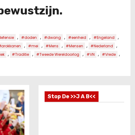
bewustzijn.
,
,
,
,
,
efensie
#doden
#dwang
#eenheid
#Engeland
,
,
,
,
,
arokkanen
#mei
#Mens
#Mensen
#Nederland
,
,
,
,
,
iek
#Traditie
#Tweede Wereldoorlog
#VN
#Vrede
Stop De >>J A B<<