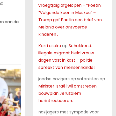
nd
vroegtijdig afgelopen – “Poetin:
“Volgende keer in Moskou” –
Trump gaf Poetin een brief van
en aan de
Melania over ontvoerde
kinderen .
Karri osaka
op
Schokkend:
illegale migrant hield vrouw
dagen vast in kast – politie
spreekt van mensenhandel.
joodse nazigers op satanisten
op
Minister Israël wil omstreden
bouwplan Jeruzalem
herintroduceren.
nazijagers met sympatie voor