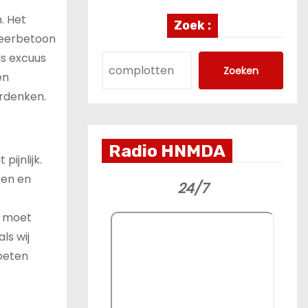
. Het
Zoek :
s eerbetoon
ls excuus
Zoeken
en
erdenken.
Radio HNMDA
 pijnlijk.
zen en
24/7
n moet
ls wij
oeten