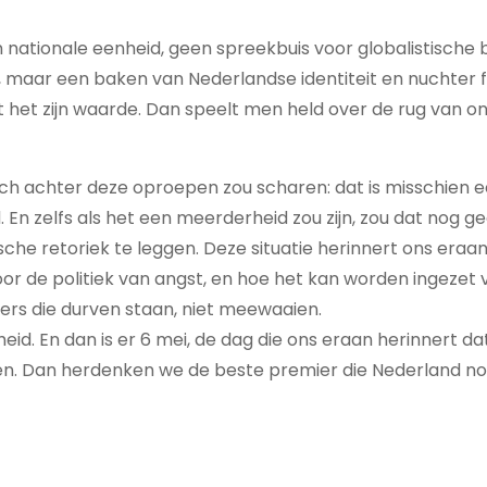
 nationale eenheid, geen spreekbuis voor globalistische 
 maar een baken van Nederlandse identiteit en nuchter 
iest het zijn waarde. Dan speelt men held over de rug van o
ch achter deze oproepen zou scharen: dat is misschien 
n zelfs als het een meerderheid zou zijn, zou dat nog g
sche retoriek te leggen. Deze situatie herinnert ons eraa
r de politiek van angst, en hoe het kan worden ingezet 
ers die durven staan, niet meewaaien.
eid. En dan is er 6 mei, de dag die ons eraan herinnert da
gen. Dan herdenken we de beste premier die Nederland no