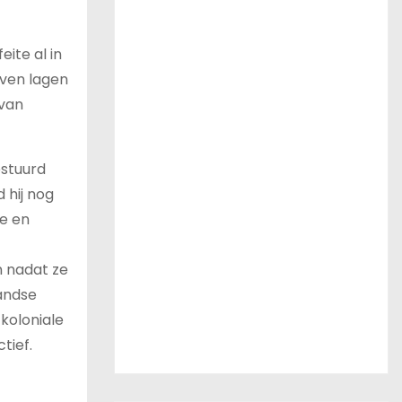
eite al in
ven lagen
 van
estuurd
d hij nog
ie en
n nadat ze
andse
 koloniale
tief.