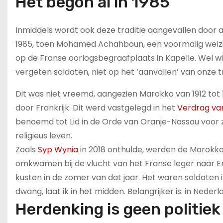
Het begon al in 1985
Inmiddels wordt ook deze traditie aangevallen door acti
1985, toen Mohamed Achahboun, een voormalig welzi
op de Franse oorlogsbegraafplaats in Kapelle. Wel wi
vergeten soldaten, niet op het ‘aanvallen’ van onze tr
Dit was niet vreemd, aangezien Marokko van 1912 tot
door Frankrijk. Dit werd vastgelegd in het
Verdrag va
benoemd tot Lid in de Orde van Oranje-Nassau voor zi
religieus leven.
Zoals
Syp Wynia
in 2018 onthulde, werden de Marokk
omkwamen bij de vlucht van het Franse leger naar E
kusten in de zomer van dat jaar. Het waren soldaten i
dwang, laat ik in het midden. Belangrijker is: in Nede
Herdenking is geen politiek