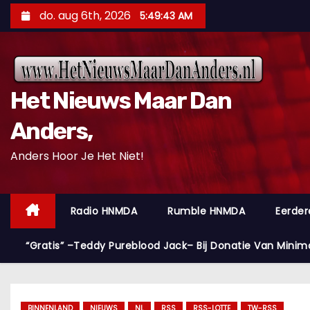
D
do. aug 6th, 2026
5:49:44 AM
o
o
r
g
Het Nieuws Maar Dan
a
a
Anders,
n
Anders Hoor Je Het Niet!
n
a
a
Radio HNMDA
Rumble HNMDA
Eerder
r
i
“Gratis” –Teddy Pureblood Jack– Bij Donatie Van Minim
n
h
o
BINNENLAND
NIEUWS
NL
RSS
RSS-LOTTE
TW-RSS