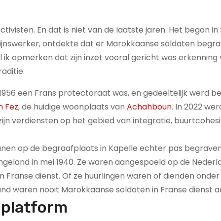
visten. En dat is niet van de laatste jaren. Het begon in f
jnswerker, ontdekte dat er Marokkaanse soldaten begra
l ik opmerken dat zijn inzet vooral gericht was erkenning
aditie.
 1956 een Frans protectoraat was, en gedeeltelijk werd b
n Fez
, de huidige woonplaats van
Achahboun
. In 2022 wer
jn verdiensten op het gebied van integratie, buurtcohes
anen op de begraafplaats in Kapelle echter pas begrave
ngeland in mei 1940. Ze waren aangespoeld op de Nederl
n Franse dienst. Of ze huurlingen waren of dienden onder
rland waren nooit Marokkaanse soldaten in Franse dienst ac
 platform