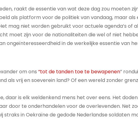
eden, raakt de essentie van wat deze dag zou moeten zijn
oeld als platform voor de politiek van vandaag, maar al
 Het mag niet worden gebruikt voor actuele agenda’s of a
t moet zijn voor de nationaliteiten die wel of niet hebb
van ongeïnteresseerdheid in de werkelijke essentie van h
Alexander om ons
“tot de tanden toe te bewapenen
” ronduit
d als vrij en soeverein land? Of een wereld zonder gren
, daar is elk weldenkend mens het over eens. Het dode
maar door te onderhandelen voor de overlevenden. Net zoa
ij straks in Oekraïne de gedode Nederlandse soldaten m