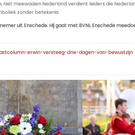
n, niet meewaaien.Nederland verdient leiders die Nederla
mboliek zonder betekenis.
ernemer uit Enschede. Hij gaat met BVNL Enschede meedo
/gastcolumn-erwin-versteeg-drie-dagen-van-bewustzijn