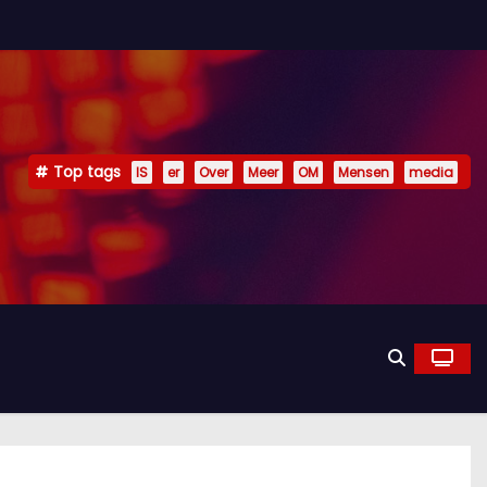
Top tags
IS
er
Over
Meer
OM
Mensen
media