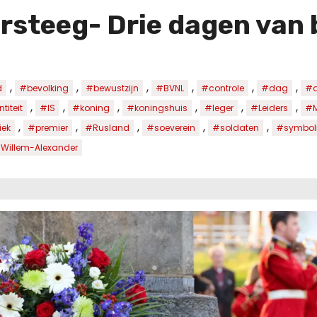
steeg- Drie dagen van 
,
,
,
,
,
,
d
#bevolking
#bewustzijn
#BVNL
#controle
#dag
#d
,
,
,
,
,
,
titeit
#IS
#koning
#koningshuis
#leger
#Leiders
#M
,
,
,
,
,
iek
#premier
#Rusland
#soeverein
#soldaten
#symbol
Willem-Alexander