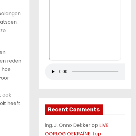
belangen.
fatsoen.
nze
een
een reden
n hoe
voor
t ook
oit heeft
Recent Comments
ing. J. Onno Dekker
op
LIVE
OORLOG OEKRAÏNE. top