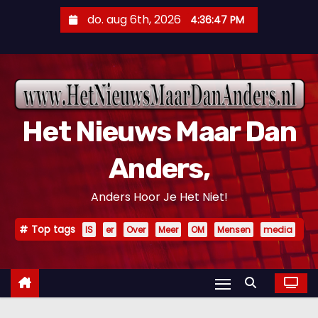
D
do. aug 6th, 2026
4:36:48 PM
o
o
r
g
a
Het Nieuws Maar Dan
a
n
Anders,
n
a
Anders Hoor Je Het Niet!
a
r
Top tags
IS
er
Over
Meer
OM
Mensen
media
i
n
h
o