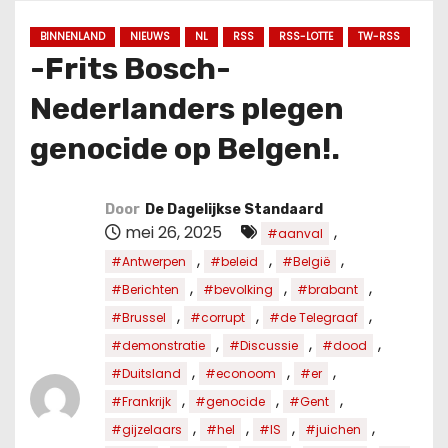
u
d
BINNENLAND
NIEUWS
NL
RSS
RSS-LOTTE
TW-RSS
-Frits Bosch-
Nederlanders plegen
genocide op Belgen!.
Door
De Dagelijkse Standaard
mei 26, 2025
,
#aanval
,
,
,
#Antwerpen
#beleid
#België
,
,
,
#Berichten
#bevolking
#brabant
,
,
,
#Brussel
#corrupt
#de Telegraaf
,
,
,
#demonstratie
#Discussie
#dood
,
,
,
#Duitsland
#econoom
#er
,
,
,
#Frankrijk
#genocide
#Gent
,
,
,
,
#gijzelaars
#hel
#IS
#juichen