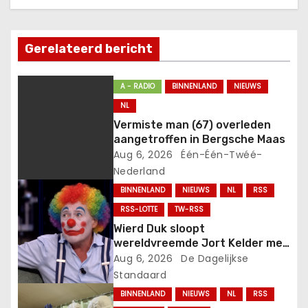
h
t
Gerelateerd bericht
n
a
A - RADIO
BINNENLAND
NIEUWS
NL
v
Vermiste man (67) overleden
aangetroffen in Bergsche Maas
i
Aug 6, 2026
Één-Één-Twéé-
g
Nederland
BINNENLAND
NIEUWS
NL
RSS
a
RSS-LOTTE
TW-RSS
t
Wierd Duk sloopt
wereldvreemde Jort Kelder met
i
één ijskoude zin over
Aug 6, 2026
De Dagelijkse
criminaliteit!.
Standaard
e
BINNENLAND
NIEUWS
NL
RSS