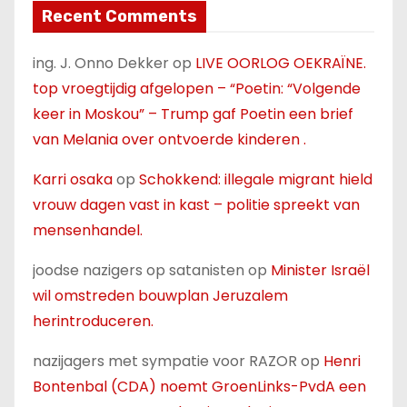
Recent Comments
ing. J. Onno Dekker
op
LIVE OORLOG OEKRAÏNE.
top vroegtijdig afgelopen – “Poetin: “Volgende
keer in Moskou” – Trump gaf Poetin een brief
van Melania over ontvoerde kinderen .
Karri osaka
op
Schokkend: illegale migrant hield
vrouw dagen vast in kast – politie spreekt van
mensenhandel.
joodse nazigers op satanisten
op
Minister Israël
wil omstreden bouwplan Jeruzalem
herintroduceren.
nazijagers met sympatie voor RAZOR
op
Henri
Bontenbal (CDA) noemt GroenLinks-PvdA een