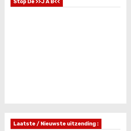
Stop De >>J A B<<
Laatste / Nieuwste uitzending :