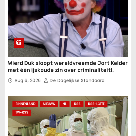
Wierd Duk sloopt wereldvreemde Jort Kelder
met één ijskoude zin over criminaliteit!.
Aug 6, 2026
De Dagelijkse Standaard
BINNENLAND
NIEUWS
NL
RSS
RSS-LOTTE
TW-RSS