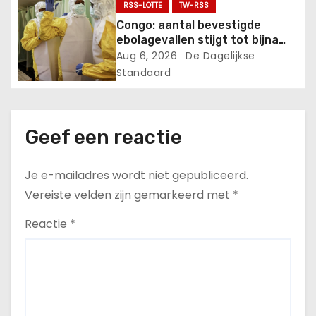
RSS-LOTTE
TW-RSS
Congo: aantal bevestigde
ebolagevallen stijgt tot bijna
4000.
Aug 6, 2026
De Dagelijkse
Standaard
Geef een reactie
Je e-mailadres wordt niet gepubliceerd.
Vereiste velden zijn gemarkeerd met
*
Reactie
*