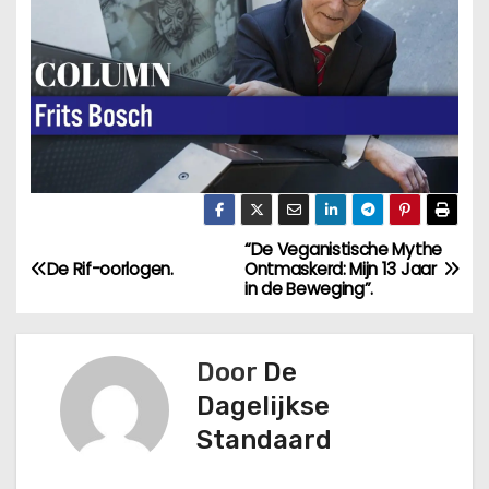
“De Veganistische Mythe
B
De Rif-oorlogen.
Ontmaskerd: Mijn 13 Jaar
in de Beweging”.
e
r
Door
De
i
Dagelijkse
Standaard
c