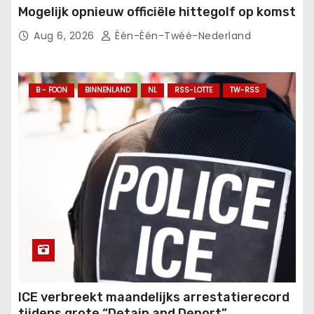
Mogelijk opnieuw officiële hittegolf op komst
Aug 6, 2026
Één-Één-Twéé-Nederland
B - FOON
BINNENLAND
NL
RSS-LOTTE
TW-RSS
ICE verbreekt maandelijks arrestatierecord
tijdens grote “Detain and Deport”