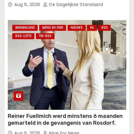
Aug 6, 2026
De Dagelijkse Standaard
BINNENLAND
MENS EN DIER
NIEUWS
NL
RSS
RSS-LOTTE
TW-RSS
Reiner Fuellmich werd minstens 6 maanden
gemarteld in de gevangenis van Rosdorf.
Aug 6, 2026
Nine For News