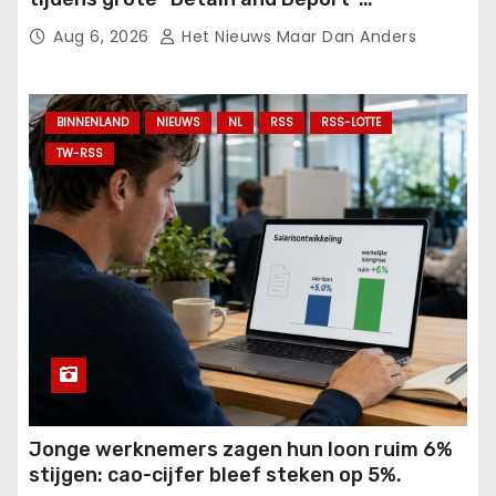
crackdown in volle gang.
Aug 6, 2026
Het Nieuws Maar Dan Anders
BINNENLAND
NIEUWS
NL
RSS
RSS-LOTTE
TW-RSS
Jonge werknemers zagen hun loon ruim 6%
stijgen: cao-cijfer bleef steken op 5%.