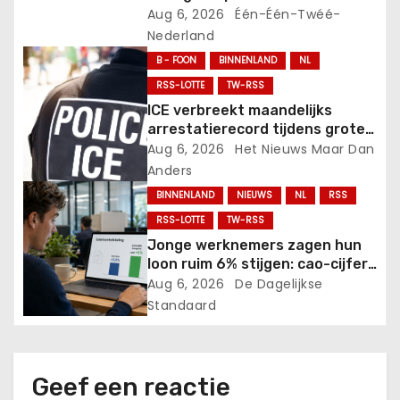
i
Aug 6, 2026
Één-Één-Twéé-
g
Nederland
B - FOON
BINNENLAND
NL
a
RSS-LOTTE
TW-RSS
t
ICE verbreekt maandelijks
arrestatierecord tijdens grote
i
“Detain and Deport” crackdown
Aug 6, 2026
Het Nieuws Maar Dan
in volle gang.
Anders
e
BINNENLAND
NIEUWS
NL
RSS
RSS-LOTTE
TW-RSS
Jonge werknemers zagen hun
loon ruim 6% stijgen: cao-cijfer
bleef steken op 5%.
Aug 6, 2026
De Dagelijkse
Standaard
Geef een reactie