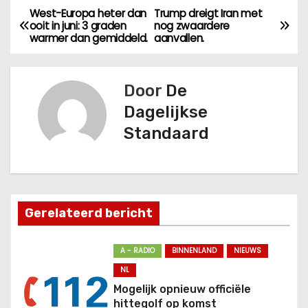
West-Europa heter dan
Trump dreigt Iran met
B
ooit in juni: 3 graden
nog zwaardere
warmer dan gemiddeld.
aanvallen.
e
r
Door
De
i
Dagelijkse
Standaard
c
h
t
Gerelateerd bericht
n
a
A - RADIO
BINNENLAND
NIEUWS
NL
v
Mogelijk opnieuw officiële
hittegolf op komst