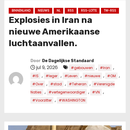
u
d
BINNENLAND
NIEUWS
NL
RSS
RSS-LOTTE
TW-RSS
Explosies in Iran na
nieuwe Amerikaanse
luchtaanvallen.
Door
De Dagelijkse Standaard
jul 9, 2026
,
,
#gebouwen
#Iran
,
,
,
,
,
#IS
#leger
#Leven
#nieuwe
#OM
,
,
,
#Over
#stad
#Teheran
#Verenigde
,
,
,
Naties
#vertegenwoordiger
#VN
,
#Voorzitter
#WASHINGTON