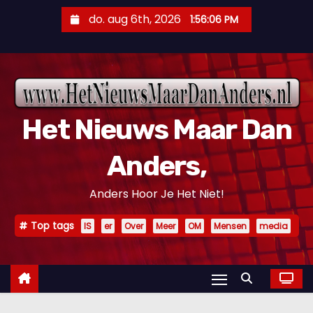
D
do. aug 6th, 2026
1:56:07 PM
o
o
r
g
a
Het Nieuws Maar Dan
a
n
Anders,
n
a
Anders Hoor Je Het Niet!
a
r
Top tags
IS
er
Over
Meer
OM
Mensen
media
i
n
h
o