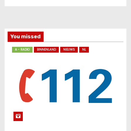
You missed
A - RADIO
BINNENLAND
NIEUWS
NL