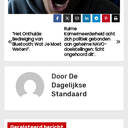
Ruime
B
“Het Onthulde
Kamermeerderheid acht
Bedreiging van
zich politiek gebonden
e
Bluetooth: Wat Je Moet
aan geheime NAVO-
Weten!”.
doelstellingen: ‘Echt
r
ongehoord dit’.
i
Door
De
c
Dagelijkse
h
Standaard
t
n
Gerelateerd bericht