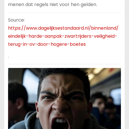
menen dat regels niet voor hen gelden.
Source:
https://www.dagelijksestandaard.nl/binnenland/
eindelijk-harde-aanpak-zwartrijders-veiligheid-
terug-in-ov-door-hogere-boetes
.