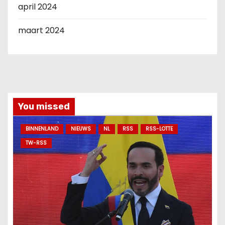
april 2024
maart 2024
You missed
BINNENLAND
NIEUWS
NL
RSS
RSS-LOTTE
TW-RSS