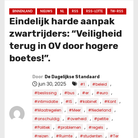
u
d
BINNENLAND
NIEUWS
NL
RSS
RSS-LOTTE
TW-RSS
Eindelijk harde aanpak
zwartrijders: “Veiligheid
terug in OV door hogere
boetes!”.
Door
De Dagelijkse Standaard
jun 30, 2025
,
,
#1
#beleid
,
,
,
,
#beslissing
#bus
#er
#euro
,
,
,
,
#intimidatie
#IS
#kabinet
#Kant
,
,
,
#Maatregelen
#Meer
#Nederland
,
,
,
#onschuldig
#overheid
#petitie
,
,
,
#Politiek
#problemen
#regels
,
,
,
#reizen
#Ruimte
#studenten
#Ter