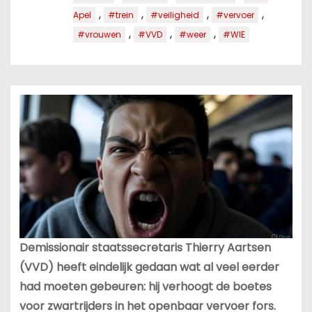
,
,
,
,
Apel
#trein
#veiligheid
#vervoer
,
,
,
#vrouwen
#VVD
#weer
#WIE
Demissionair staatssecretaris Thierry Aartsen
(VVD) heeft eindelijk gedaan wat al veel eerder
had moeten gebeuren: hij verhoogt de boetes
voor zwartrijders in het openbaar vervoer fors.