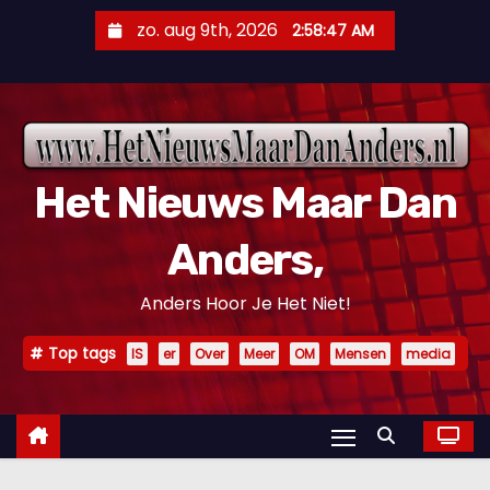
D
zo. aug 9th, 2026
2:58:49 AM
o
o
r
g
a
Het Nieuws Maar Dan
a
n
Anders,
n
a
Anders Hoor Je Het Niet!
a
r
Top tags
IS
er
Over
Meer
OM
Mensen
media
i
n
h
o