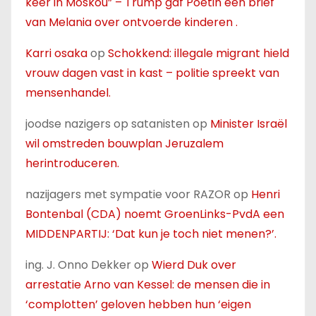
keer in Moskou” – Trump gaf Poetin een brief
van Melania over ontvoerde kinderen .
Karri osaka
op
Schokkend: illegale migrant hield
vrouw dagen vast in kast – politie spreekt van
mensenhandel.
joodse nazigers op satanisten
op
Minister Israël
wil omstreden bouwplan Jeruzalem
herintroduceren.
nazijagers met sympatie voor RAZOR
op
Henri
Bontenbal (CDA) noemt GroenLinks-PvdA een
MIDDENPARTIJ: ‘Dat kun je toch niet menen?’.
ing. J. Onno Dekker
op
Wierd Duk over
arrestatie Arno van Kessel: de mensen die in
‘complotten’ geloven hebben hun ‘eigen