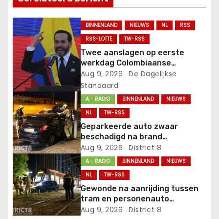
a
v
BINNENLAND
NIEUWS
NL
RSS
i
RSS-LOTTE
TW-RSS
Twee aanslagen op eerste
g
werkdag Colombiaanse
president.
Aug 9, 2026
De Dagelijkse
a
Standaard
t
A - RADIO
BINNENLAND
NIEUWS
NL
TW-RSS
i
Geparkeerde auto zwaar
beschadigd na brand
e
Paralellweg Den Haag
Aug 9, 2026
District 8
A - RADIO
BINNENLAND
NIEUWS
NL
TW-RSS
Gewonde na aanrijding tussen
tram en personenauto
Bezuidenhoutseweg Den Haag
Aug 9, 2026
District 8