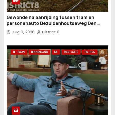
Gewonde na aanrijding tussen tram en
personenauto Bezuidenhoutseweg Den
Haag
Aug 9, 2026
District 8
B - FOON
BINNENLAND
NL
RSS-LOTTE
TW-RSS