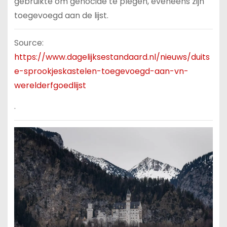
gebruikte om genocide te plegen, eveneens zijn
toegevoegd aan de lijst.
Source:
https://www.dagelijksestandaard.nl/nieuws/duits
e-sprookjeskastelen-toegevoegd-aan-vn-
werelderfgoedlijst
.