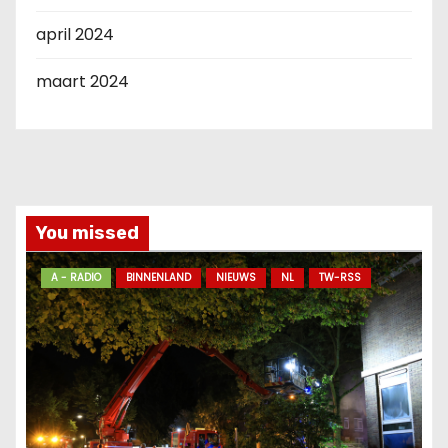
april 2024
maart 2024
You missed
A - RADIO
BINNENLAND
NIEUWS
NL
TW-RSS