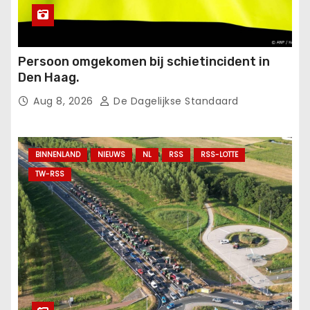
Persoon omgekomen bij schietincident in
Den Haag.
Aug 8, 2026
De Dagelijkse Standaard
BINNENLAND
NIEUWS
NL
RSS
RSS-LOTTE
TW-RSS