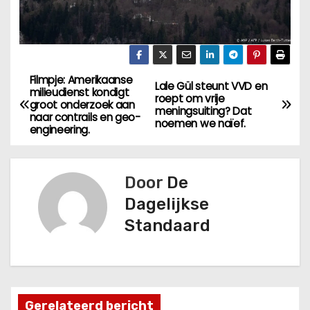
Filmpje: Amerikaanse
B
Lale Gül steunt VVD en
milieudienst kondigt
roept om vrije
groot onderzoek aan
e
meningsuiting? Dat
naar contrails en geo-
noemen we naïef.
engineering.
r
i
Door
De
c
Dagelijkse
Standaard
h
t
n
Gerelateerd bericht