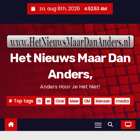
D
za. aug 8th, 2026
4:52:54 AM
o
o
r
g
a
Het Nieuws Maar Dan
a
n
Anders,
n
a
Anders Hoor Je Het Niet!
a
r
Top tags
IS
er
Over
Meer
OM
Mensen
media
i
n
h
o