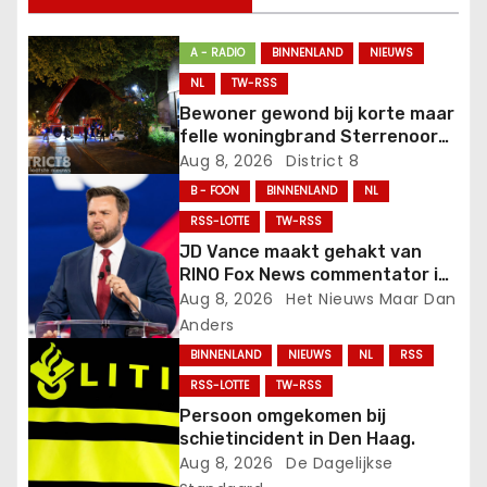
a
v
A - RADIO
BINNENLAND
NIEUWS
NL
TW-RSS
i
Bewoner gewond bij korte maar
felle woningbrand Sterrenoord
g
Den Haag
Aug 8, 2026
District 8
a
B - FOON
BINNENLAND
NL
RSS-LOTTE
TW-RSS
t
JD Vance maakt gehakt van
RINO Fox News commentator in
i
online confrontatie.
Aug 8, 2026
Het Nieuws Maar Dan
Anders
e
BINNENLAND
NIEUWS
NL
RSS
RSS-LOTTE
TW-RSS
Persoon omgekomen bij
schietincident in Den Haag.
Aug 8, 2026
De Dagelijkse