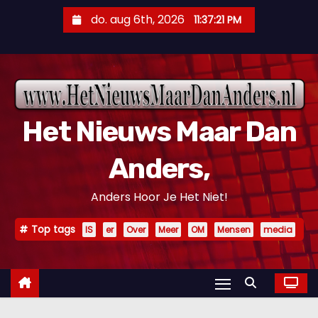
D
do. aug 6th, 2026
11:37:23 PM
o
o
r
g
a
Het Nieuws Maar Dan
a
n
Anders,
n
a
Anders Hoor Je Het Niet!
a
r
Top tags
IS
er
Over
Meer
OM
Mensen
media
i
n
h
o