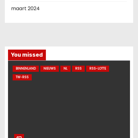
maart 2024
You missed
BINNENLAND
NIEUWS
NL
RSS
RSS-LOTTE
TW-RSS