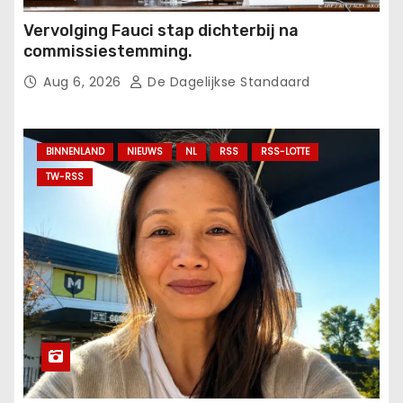
Vervolging Fauci stap dichterbij na
commissiestemming.
Aug 6, 2026
De Dagelijkse Standaard
BINNENLAND
NIEUWS
NL
RSS
RSS-LOTTE
TW-RSS