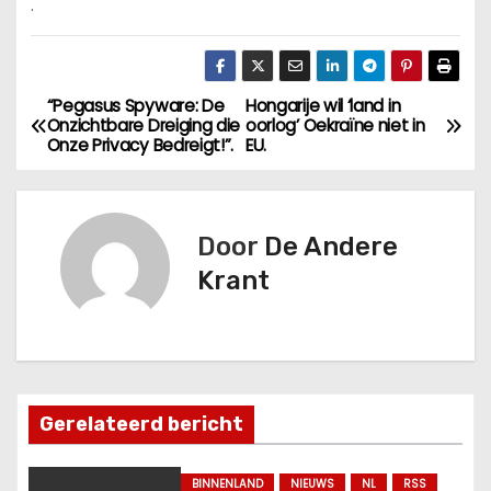
.
“Pegasus Spyware: De
Hongarije wil ‘land in
B
Onzichtbare Dreiging die
oorlog’ Oekraïne niet in
Onze Privacy Bedreigt!”.
EU.
e
r
Door
De Andere
i
Krant
c
h
t
Gerelateerd bericht
n
a
BINNENLAND
NIEUWS
NL
RSS