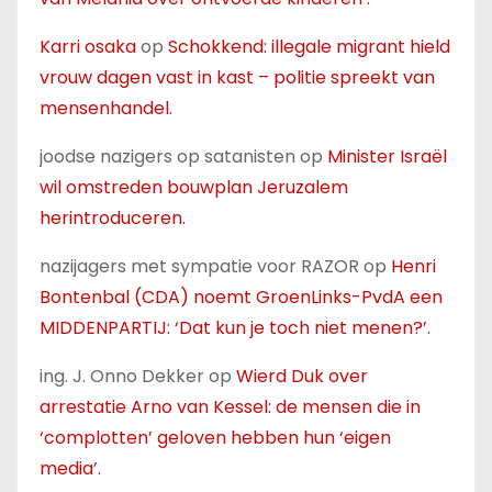
Karri osaka
op
Schokkend: illegale migrant hield
vrouw dagen vast in kast – politie spreekt van
mensenhandel.
joodse nazigers op satanisten
op
Minister Israël
wil omstreden bouwplan Jeruzalem
herintroduceren.
nazijagers met sympatie voor RAZOR
op
Henri
Bontenbal (CDA) noemt GroenLinks-PvdA een
MIDDENPARTIJ: ‘Dat kun je toch niet menen?’.
ing. J. Onno Dekker
op
Wierd Duk over
arrestatie Arno van Kessel: de mensen die in
‘complotten’ geloven hebben hun ‘eigen
media’.