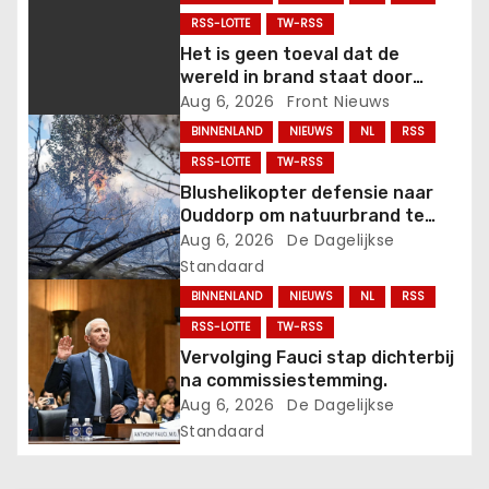
RSS-LOTTE
TW-RSS
v
Het is geen toeval dat de
wereld in brand staat door
i
oorlogen, dat gezondheidszorg
Aug 6, 2026
Front Nieuws
onbetaalbaar is geworden of
g
BINNENLAND
NIEUWS
NL
RSS
van slechte kwaliteit is, en dat
RSS-LOTTE
TW-RSS
er hongersnood op de loer ligt.
a
Blushelikopter defensie naar
t
Ouddorp om natuurbrand te
bestrijden.
Aug 6, 2026
De Dagelijkse
i
Standaard
BINNENLAND
NIEUWS
NL
RSS
e
RSS-LOTTE
TW-RSS
Vervolging Fauci stap dichterbij
na commissiestemming.
Aug 6, 2026
De Dagelijkse
Standaard