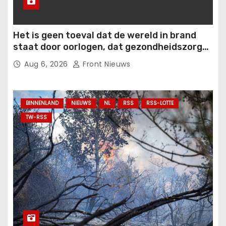
Het is geen toeval dat de wereld in brand
staat door oorlogen, dat gezondheidszorg
onbetaalbaar is geworden of van slechte
Aug 6, 2026
Front Nieuws
kwaliteit is, en dat er hongersnood op de
loer ligt.
BINNENLAND
NIEUWS
NL
RSS
RSS-LOTTE
TW-RSS