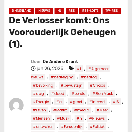
u
d
BINNENLAND
NIEUWS
NL
RSS
RSS-LOTTE
TW-RSS
De Verlosser komt: Ons
Voorouderlijk Geheugen
(1).
Door
De Andere Krant
jun 26, 2025
,
#1
#Algemeen
,
,
,
nieuws
#bedreiging
#bedrog
,
,
,
#bevolking
#bewustzijn
#Chaos
,
,
,
,
#dag
#dood
#eerste
#Elon Musk
,
,
,
,
,
#Energie
#er
#groei
#Internet
#IS
,
,
,
,
#Leven
#Matrix
#media
#Meer
,
,
,
,
#Mensen
#Musk
#n
#Nieuws
,
,
,
#ontwaken
#Persoonlijk
#Politiek