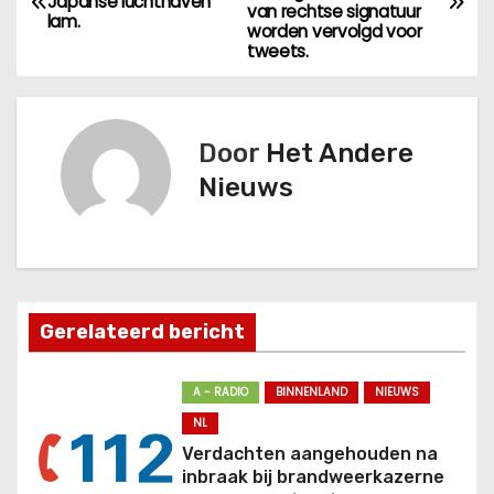
e
Japanse luchthaven
van rechtse signatuur
lam.
worden vervolgd voor
r
tweets.
i
c
Door
Het Andere
Nieuws
h
t
n
a
Gerelateerd bericht
v
A - RADIO
BINNENLAND
NIEUWS
i
NL
Verdachten aangehouden na
g
inbraak bij brandweerkazerne