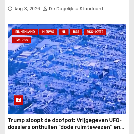
Aug 8, 2026
De Dagelijkse Standaard
BINNENLAND
NIEUWS
NL
RSS
RSS-LOTTE
TW-RSS
Trump sloopt de doofpot: Vrijgegeven UFO-
dossiers onthullen “dode ruimtewezen” en