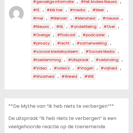
,
,
#gevoelige informatie
#Het Andere Nieuws
,
,
,
,
#IS
#klik hier
#media
#Meer
,
,
,
,
#mei
#Mensen
#Mensheid
#nieuwe
,
,
,
,
#Nieuws
#NL
#ondertiteling
#Over
,
,
,
#Overige
#Podcast
#podcaster
,
,
,
#privacy
#recht
#samenwerking
,
,
#sociaal kredietsysteem
#Sociale Media
,
,
,
#toestemming
#Uitspraak
#verbinding
,
,
,
,
#Video
#video's
#Vragen
#vrijheid
,
,
#Waarheid
#Wereld
#WIE
**De Mythe van “Ik heb niets te verbergen”**
De uitspraak “Ik heb niets te verbergen” is een
veelgehoorde reactie op de toenemende