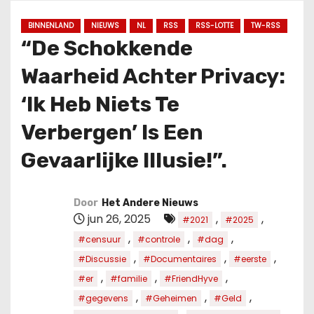
u
d
BINNENLAND
NIEUWS
NL
RSS
RSS-LOTTE
TW-RSS
“De Schokkende
Waarheid Achter Privacy:
‘Ik Heb Niets Te
Verbergen’ Is Een
Gevaarlijke Illusie!”.
Door
Het Andere Nieuws
jun 26, 2025
,
,
#2021
#2025
,
,
,
#censuur
#controle
#dag
,
,
,
#Discussie
#Documentaires
#eerste
,
,
,
#er
#familie
#FriendHyve
,
,
,
#gegevens
#Geheimen
#Geld