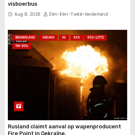
visboerbus
Aug 8, 2026
Één-Één-Twéé-Nederland
BINNENLAND
NIEUWS
NL
RSS
RSS-LOTTE
TW-RSS
Rusland claimt aanval op wapenproducent
Fire Point in Oekraïne.