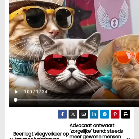
Advocaat ontwaart
B
‘zorgelijke’ trend: steeds
Beer legt vliegverkeer op
meer gewone mensen