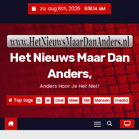
D
za. aug 8th, 2026
9:16:15 AM
o
o
r
g
a
Het Nieuws Maar Dan
a
n
Anders,
n
a
Anders Hoor Je Het Niet!
a
r
Top tags
IS
er
Over
Meer
OM
Mensen
media
i
n
h
o