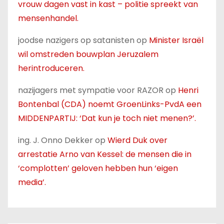
vrouw dagen vast in kast – politie spreekt van
mensenhandel.
joodse nazigers op satanisten
op
Minister Israël
wil omstreden bouwplan Jeruzalem
herintroduceren.
nazijagers met sympatie voor RAZOR
op
Henri
Bontenbal (CDA) noemt GroenLinks-PvdA een
MIDDENPARTIJ: ‘Dat kun je toch niet menen?’.
ing. J. Onno Dekker
op
Wierd Duk over
arrestatie Arno van Kessel: de mensen die in
‘complotten’ geloven hebben hun ‘eigen
media’.