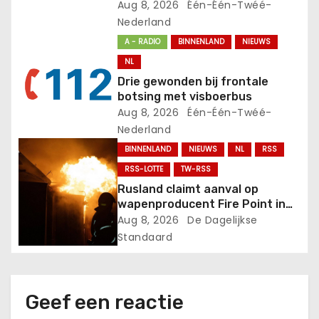
Aug 8, 2026
Één-Één-Twéé-
a
Nederland
t
A - RADIO
BINNENLAND
NIEUWS
NL
i
Drie gewonden bij frontale
botsing met visboerbus
e
Aug 8, 2026
Één-Één-Twéé-
Nederland
BINNENLAND
NIEUWS
NL
RSS
RSS-LOTTE
TW-RSS
Rusland claimt aanval op
wapenproducent Fire Point in
Oekraïne.
Aug 8, 2026
De Dagelijkse
Standaard
Geef een reactie