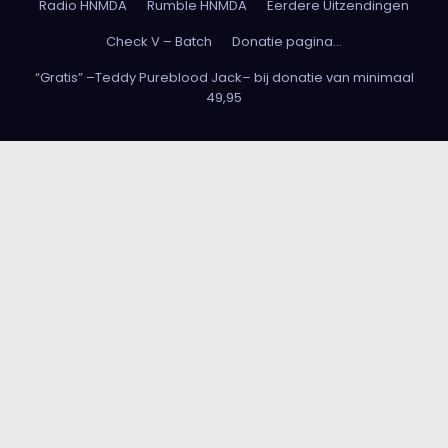
Radio HNMDA
Rumble HNMDA
Eerdere Uitzendingen
Check V – Batch
Donatie pagina…
“Gratis” –Teddy Pureblood Jack– bij donatie van minimaal
49,95