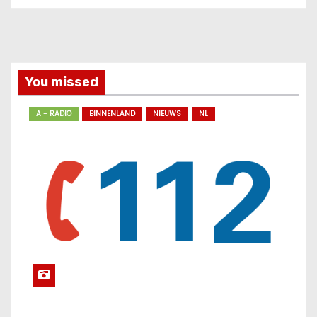
You missed
A - RADIO
BINNENLAND
NIEUWS
NL