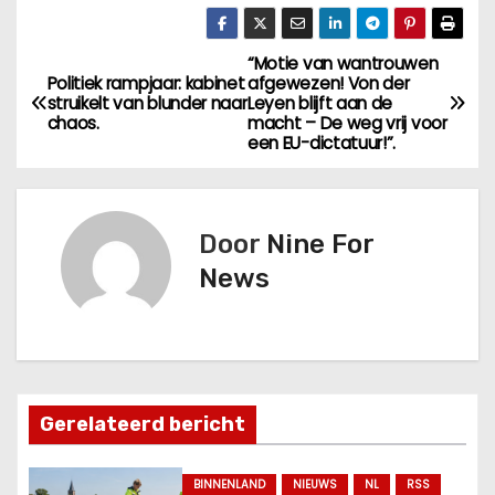
“Motie van wantrouwen
B
Politiek rampjaar: kabinet
afgewezen! Von der
struikelt van blunder naar
Leyen blijft aan de
e
chaos.
macht – De weg vrij voor
een EU-dictatuur!”.
r
i
Door
Nine For
c
News
h
t
n
Gerelateerd bericht
a
v
BINNENLAND
NIEUWS
NL
RSS