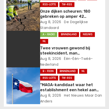
RSS-LOTTE
TW-RSS
i
Onze dijken scheuren: 180
gebreken op amper 42
g
kilometer in Zuid-Holland!.
Aug 8, 2026
De Dagelijkse
Standaard
a
A - RADIO
BINNENLAND
NIEUWS
t
NL
Twee vrouwen gewond bij
i
steekincident, man
aangehouden
Aug 8, 2026
Één-Één-Twéé-
e
Nederland
B - FOON
BINNENLAND
NL
RSS-LOTTE
TW-RSS
“MAGA-kandidaat waar het
establishment een hekel aan
heeft, behaalt grote
Aug 8, 2026
Het Nieuws Maar Dan
onverwachte overwinning
Anders
voorafgaand aan tussentijdse