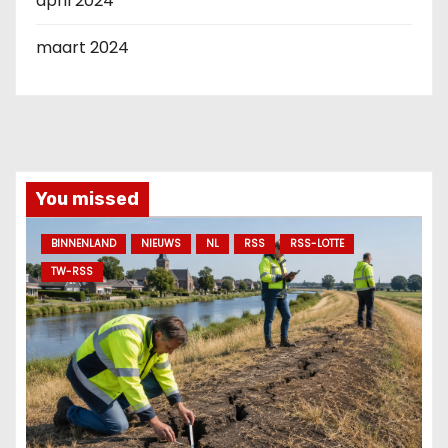
april 2024
maart 2024
You missed
BINNENLAND
NIEUWS
NL
RSS
RSS-LOTTE
TW-RSS