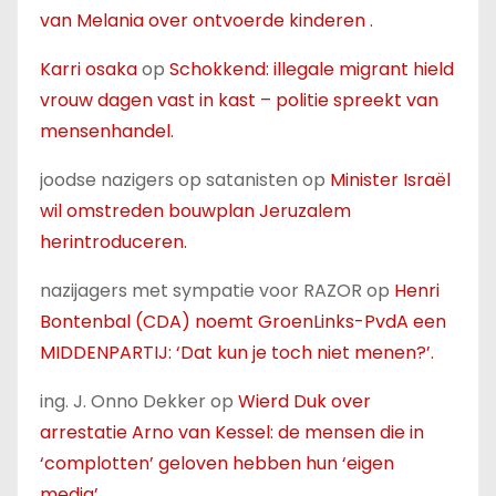
van Melania over ontvoerde kinderen .
Karri osaka
op
Schokkend: illegale migrant hield
vrouw dagen vast in kast – politie spreekt van
mensenhandel.
joodse nazigers op satanisten
op
Minister Israël
wil omstreden bouwplan Jeruzalem
herintroduceren.
nazijagers met sympatie voor RAZOR
op
Henri
Bontenbal (CDA) noemt GroenLinks-PvdA een
MIDDENPARTIJ: ‘Dat kun je toch niet menen?’.
ing. J. Onno Dekker
op
Wierd Duk over
arrestatie Arno van Kessel: de mensen die in
‘complotten’ geloven hebben hun ‘eigen
media’.