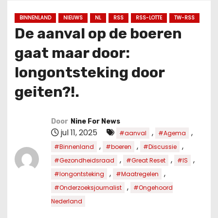
u
d
BINNENLAND
NIEUWS
NL
RSS
RSS-LOTTE
TW-RSS
De aanval op de boeren
gaat maar door:
longontsteking door
geiten?!.
Door
Nine For News
jul 11, 2025
,
,
#aanval
#Agema
,
,
,
#Binnenland
#boeren
#Discussie
,
,
,
#Gezondheidsraad
#Great Reset
#IS
,
,
#longontsteking
#Maatregelen
,
#Onderzoeksjournalist
#Ongehoord
Nederland