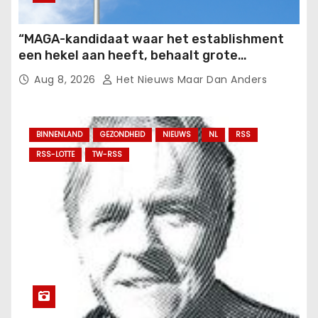
“MAGA-kandidaat waar het establishment
een hekel aan heeft, behaalt grote
onverwachte overwinning voorafgaand aan
Aug 8, 2026
Het Nieuws Maar Dan Anders
tussentijdse verkiezingen”
BINNENLAND
GEZONDHEID
NIEUWS
NL
RSS
RSS-LOTTE
TW-RSS