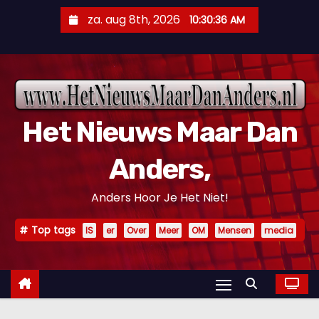
D
za. aug 8th, 2026
10:30:37 AM
o
o
r
g
a
Het Nieuws Maar Dan
a
n
Anders,
n
a
Anders Hoor Je Het Niet!
a
r
Top tags
IS
er
Over
Meer
OM
Mensen
media
i
n
h
o