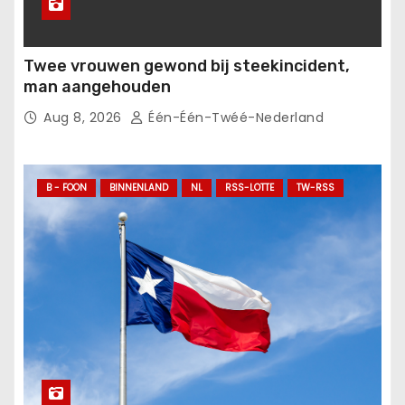
Twee vrouwen gewond bij steekincident,
man aangehouden
Aug 8, 2026
Één-Één-Twéé-Nederland
B - FOON
BINNENLAND
NL
RSS-LOTTE
TW-RSS