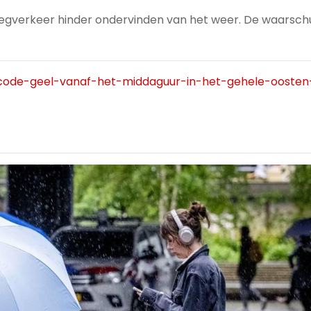
wegverkeer hinder ondervinden van het weer. De waarschu
s/code-geel-vanaf-het-middaguur-in-het-gehele-ooste