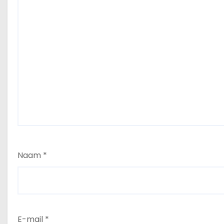
Naam
*
E-mail
*