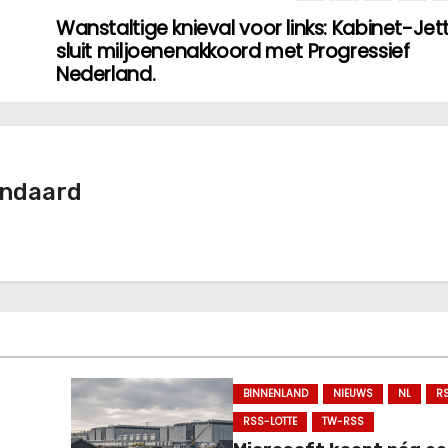
Wanstaltige knieval voor links: Kabinet-Jet
sluit miljoenenakkoord met Progressief
Nederland.
andaard
BINNENLAND
NIEUWS
NL
R
RSS-LOTTE
TW-RSS