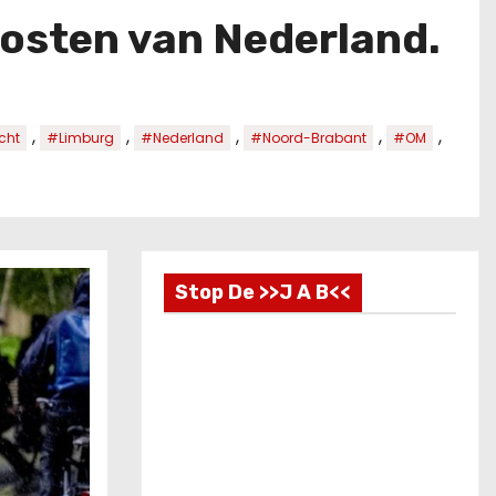
oosten van Nederland.
,
,
,
,
,
cht
#Limburg
#Nederland
#Noord-Brabant
#OM
Stop De >>J A B<<