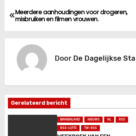
B
Meerdere aanhoudingen voor drogeren,
misbruiken en filmen vrouwen.
e
r
i
Door
De Dagelijkse St
c
h
t
n
Gerelateerd bericht
a
BINNENLAND
NIEUWS
NL
RSS
v
RSS-LOTTE
TW-RSS