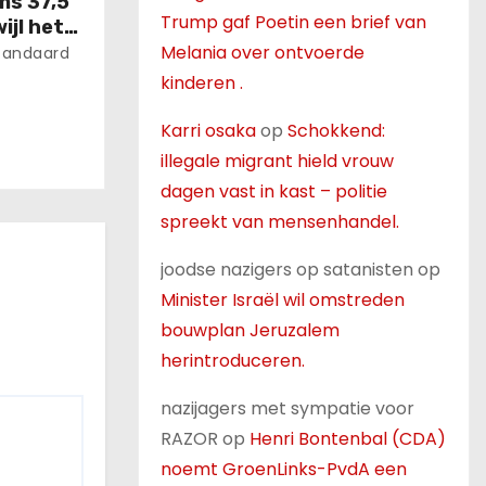
ns 37,5
Trump gaf Poetin een brief van
ijl het
Melania over ontvoerde
gen
tandaard
kinderen .
Karri osaka
op
Schokkend:
illegale migrant hield vrouw
dagen vast in kast – politie
spreekt van mensenhandel.
joodse nazigers op satanisten
op
Minister Israël wil omstreden
bouwplan Jeruzalem
herintroduceren.
nazijagers met sympatie voor
RAZOR
op
Henri Bontenbal (CDA)
noemt GroenLinks-PvdA een