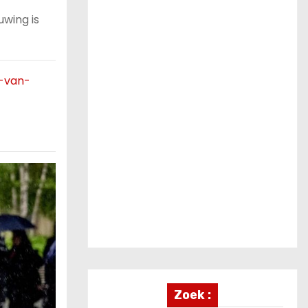
wing is
n-van-
Zoek :