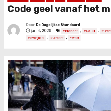
u
Code geel vanaf het m
d
Door
De Dagelijkse Standaard
jun 4, 2026
,
,
#brabant
#De Bilt
#Dren
,
,
#overijssel
#utrecht
#weer