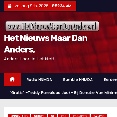
D
zo. aug 9th, 2026
8:52:36 AM
o
o
r
g
Het Nieuws Maar Dan
a
a
Anders,
n
Anders Hoor Je Het Niet!
n
a
a
Radio HNMDA
Rumble HNMDA
Eerder
r
i
“Gratis” –Teddy Pureblood Jack– Bij Donatie Van Minim
n
h
o
BINNENLAND
NIEUWS
NL
RSS
RSS-LOTTE
TW-RSS