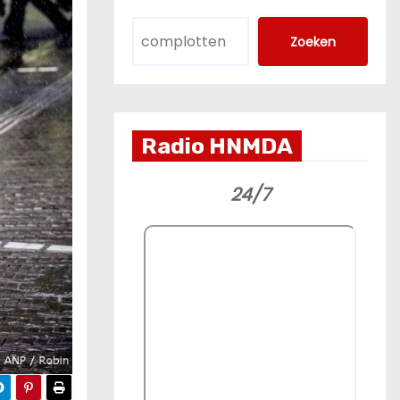
Zoeken
Radio HNMDA
24/7