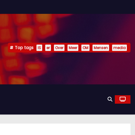
Top tags
IS
er
Over
Meer
OM
Mensen
media