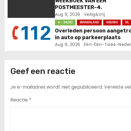
i
WEEKBOEK VAN EEN
POSTMEESTER-4.
g
Aug 9, 2026
Veilig&Vrij
A - RADIO
BINNENLAND
NIEUWS
NL
a
Overleden persoon aangetr
t
in auto op parkeerplaats
Aug 9, 2026
Één-Één-Twéé-Neder
i
e
Geef een reactie
Je e-mailadres wordt niet gepubliceerd.
Vereiste v
Reactie
*