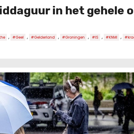
iddaguur in het gehele 
,
,
,
,
,
,
the
#Geel
#Gelderland
#Groningen
#IS
#KNMI
#kra