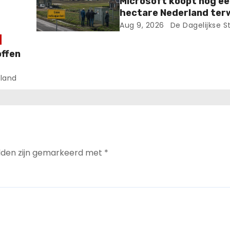
Microsoft koopt nóg ee
hectare Nederland terw
stroomnet uit zijn voe
Aug 9, 2026
De Dagelijkse S
barst!.
offen
land
elden zijn gemarkeerd met
*