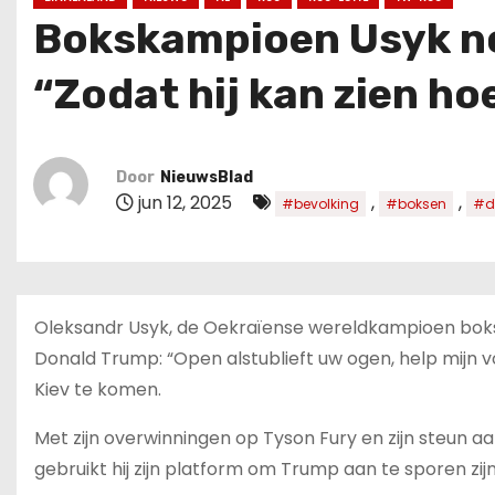
u
Bokskampioen Usyk nod
d
“Zodat hij kan zien ho
Door
NieuwsBlad
jun 12, 2025
,
,
#bevolking
#boksen
#d
Oleksandr Usyk, de Oekraïense wereldkampioen boks
Donald Trump: “Open alstublieft uw ogen, help mijn vol
Kiev te komen.
Met zijn overwinningen op Tyson Fury en zijn steun aan
gebruikt hij zijn platform om Trump aan te sporen zi