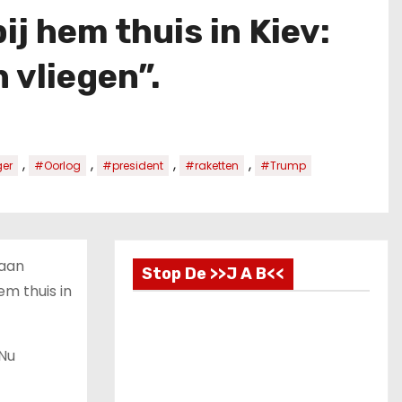
j hem thuis in Kiev:
 vliegen”.
,
,
,
,
ger
#Oorlog
#president
#raketten
#Trump
 aan
Stop De >>J A B<<
em thuis in
 Nu