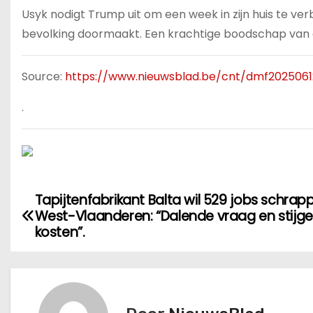
Usyk nodigt Trump uit om een week in zijn huis te verb
bevolking doormaakt. Een krachtige boodschap van
Source:
https://www.nieuwsblad.be/cnt/dmf202506
.
Tapijtenfabrikant Balta wil 529 jobs schrap
B
West-Vlaanderen: “Dalende vraag en stijg
e
kosten”.
r
i