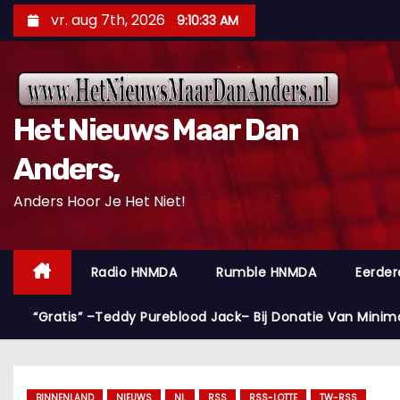
D
vr. aug 7th, 2026
9:10:34 AM
o
o
r
g
Het Nieuws Maar Dan
a
a
Anders,
n
Anders Hoor Je Het Niet!
n
a
a
Radio HNMDA
Rumble HNMDA
Eerder
r
i
“Gratis” –Teddy Pureblood Jack– Bij Donatie Van Minim
n
h
o
BINNENLAND
NIEUWS
NL
RSS
RSS-LOTTE
TW-RSS