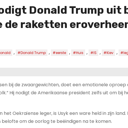
igt Donald Trump uit bi
e de raketten eroverheen
,
,
,
,
,
,
onald
#Donald Trump
#eerste
#Huis
#IS
#Kiev
#le
en bij de zwaargewichten, doet een emotionele oproep
k.” Hij nodigt de Amerikaanse president zelfs uit om bij h
 het Oekraïense leger, is Usyk een ware held in zijn land.
jn belofte om de oorlog te beëindigen na te komen.