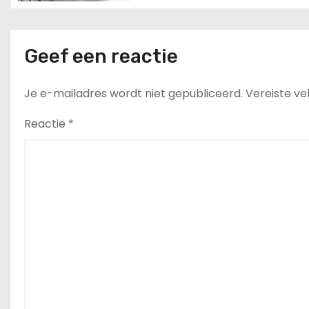
Marokkaans.
e
Geef een reactie
Je e-mailadres wordt niet gepubliceerd.
Vereiste v
Reactie
*