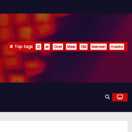
Top tags
IS
er
Over
Meer
OM
Mensen
media