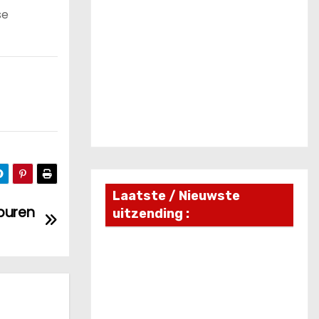
se
Laatste / Nieuwste
 buren
uitzending :