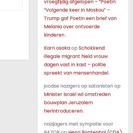
vroegtijdig afgelopen – “Poetin:
“Volgende keer in Moskou” –
Trump gaf Poetin een brief van
Melania over ontvoerde
kinderen .
Karri osaka
op
Schokkend:
illegale migrant hield vrouw
dagen vast in kast – politie
spreekt van mensenhandel.
joodse nazigers op satanisten
op
Minister Israël wil omstreden
bouwplan Jeruzalem
herintroduceren.
nazijagers met sympatie voor
RAZOR
op
Henri Bontenbal (CDA)