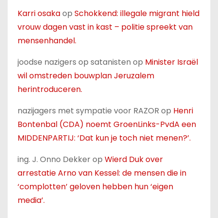
Karri osaka
op
Schokkend: illegale migrant hield
vrouw dagen vast in kast – politie spreekt van
mensenhandel.
joodse nazigers op satanisten
op
Minister Israël
wil omstreden bouwplan Jeruzalem
herintroduceren.
nazijagers met sympatie voor RAZOR
op
Henri
Bontenbal (CDA) noemt GroenLinks-PvdA een
MIDDENPARTIJ: ‘Dat kun je toch niet menen?’.
ing. J. Onno Dekker
op
Wierd Duk over
arrestatie Arno van Kessel: de mensen die in
‘complotten’ geloven hebben hun ‘eigen
media’.