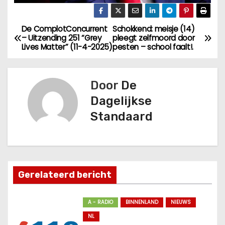
De ComplotConcurrent
Schokkend: meisje (14)
B
– Uitzending 251 “Grey
pleegt zelfmoord door
Lives Matter” (11-4-2025)
pesten – school faalt!.
e
r
Door
De
i
Dagelijkse
Standaard
c
h
t
Gerelateerd bericht
n
a
A - RADIO
BINNENLAND
NIEUWS
NL
v