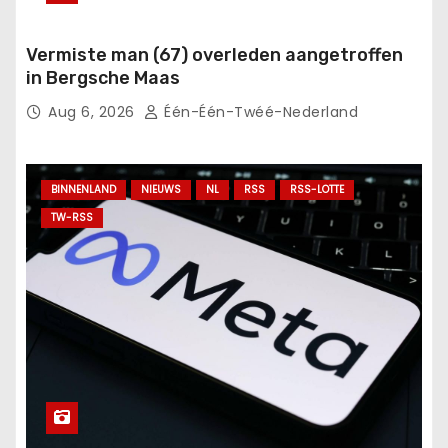
Vermiste man (67) overleden aangetroffen
in Bergsche Maas
Aug 6, 2026
Één-Één-Twéé-Nederland
BINNENLAND
NIEUWS
NL
RSS
RSS-LOTTE
TW-RSS