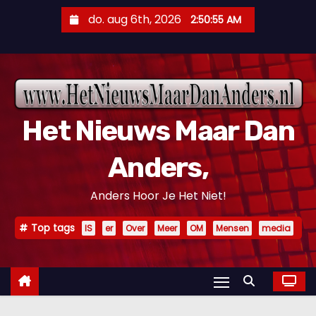
D
do. aug 6th, 2026
2:50:56 AM
o
o
r
g
a
Het Nieuws Maar Dan
a
n
Anders,
n
a
Anders Hoor Je Het Niet!
a
r
Top tags
IS
er
Over
Meer
OM
Mensen
media
i
n
h
o