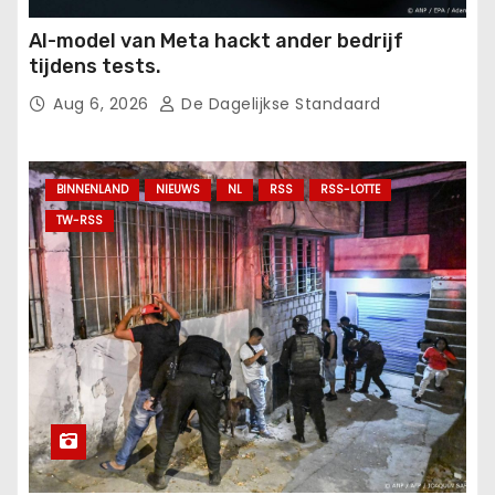
AI-model van Meta hackt ander bedrijf
tijdens tests.
Aug 6, 2026
De Dagelijkse Standaard
BINNENLAND
NIEUWS
NL
RSS
RSS-LOTTE
TW-RSS