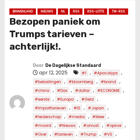
u
d
BINNENLAND
NIEUWS
NL
RSS
RSS-LOTTE
TW-RSS
Bezopen paniek om
Trumps tarieven –
achterlijk!.
Door
De Dagelijkse Standaard
apr 12, 2025
,
,
#1
#Apocalyps
,
,
,
#belastingen
#bloomberg
#brand
,
,
,
,
#china
#Dax
#dollar
#ECONOMIE
,
,
,
#eerste
#Europa
#Geld
,
,
,
#Importtarieven
#IS
#Japan
,
,
,
#leiderschap
#media
#Meer
,
,
,
,
#moord
#Nieuws
#onrust
#opinie
,
,
,
,
#Over
#tarieven
#Trump
#VS