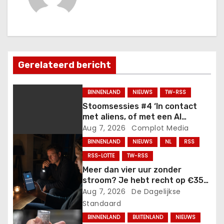
h
t
n
Gerelateerd bericht
a
BINNENLAND
NIEUWS
TW-RSS
v
Stoomsessies #4 ‘In contact
i
met aliens, of met een AI
realiteit?’ met Kevin
Aug 7, 2026
Complot Media
g
BINNENLAND
NIEUWS
NL
RSS
RSS-LOTTE
TW-RSS
a
Meer dan vier uur zonder
t
stroom? Je hebt recht op €35
en daarna loopt het bedrag
Aug 7, 2026
De Dagelijkse
i
verder op.
Standaard
BINNENLAND
BUITENLAND
NIEUWS