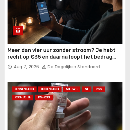
Meer dan vier uur zonder stroom? Je hebt
recht op €35 en daarna loopt het bedrag
verder op.
Aug 7, 2026
De Dagelijkse Standaard
BINNENLAND
BUITENLAND
NIEUWS
NL
RSS
RSS-LOTTE
TW-RSS