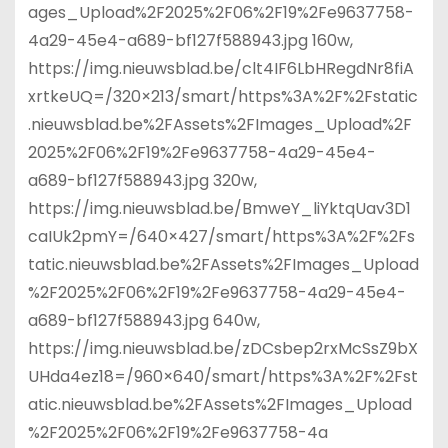
ages_Upload%2F2025%2F06%2F19%2Fe9637758-
4a29-45e4-a689-bf127f588943.jpg 160w,
https://img.nieuwsblad.be/clt4IF6LbHRegdNr8fiA
xrtkeUQ=/320×213/smart/https%3A%2F%2Fstatic
.nieuwsblad.be%2FAssets%2FImages_Upload%2F
2025%2F06%2F19%2Fe9637758-4a29-45e4-
a689-bf127f588943.jpg 320w,
https://img.nieuwsblad.be/BmweY_liYktqUav3D1
caIUk2pmY=/640×427/smart/https%3A%2F%2Fs
tatic.nieuwsblad.be%2FAssets%2FImages_Upload
%2F2025%2F06%2F19%2Fe9637758-4a29-45e4-
a689-bf127f588943.jpg 640w,
https://img.nieuwsblad.be/zDCsbep2rxMcSsZ9bX
UHda4ez18=/960×640/smart/https%3A%2F%2Fst
atic.nieuwsblad.be%2FAssets%2FImages_Upload
%2F2025%2F06%2F19%2Fe9637758-4a