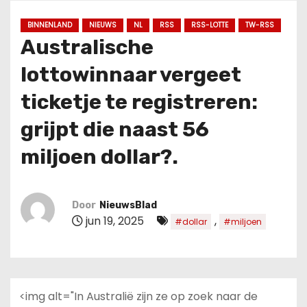
u
d
BINNENLAND
NIEUWS
NL
RSS
RSS-LOTTE
TW-RSS
Australische
lottowinnaar vergeet
ticketje te registreren:
grijpt die naast 56
miljoen dollar?.
Door
NieuwsBlad
jun 19, 2025
,
#dollar
#miljoen
<img alt="In Australië zijn ze op zoek naar de