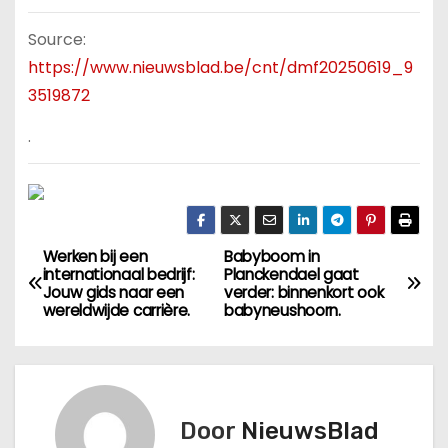
Source:
https://www.nieuwsblad.be/cnt/dmf20250619_9
3519872
.
Werken bij een
Babyboom in
B
internationaal bedrijf:
Planckendael gaat
Jouw gids naar een
verder: binnenkort ook
e
wereldwijde carrière.
babyneushoorn.
r
i
Door
NieuwsBlad
c