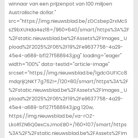
winnaar van een prijzenpot van 100 miljoen
Australische dollar."
src="https://img.nieuwsblad.be/zDCsbep2rxMcS
sZ9bXUHda4ez18=/960×640/smart/https%3A%2F
%2Fstatic.nieuwsblad.be%2FAssets%2FImages_U
pload%2F2025%2F06%2F19%2Fe9637758-4a29-
45e4-a689-bf127f588943.jpg" loading="eager"
width="100%" data-testid="article-image"
srcset="https://img.nieuwsblad.be/1gdcGUFICc8
mdqrijQNKT7g76ZI=/120×80/smart/https%3A%2F
%2Fstatic.nieuwsblad.be%2FAssets%2FImages_U
pload%2F2025%2F06%2F19%2Fe9637758-4a29-
45e4-a689-bf127f588943.jpg 120w,
https://img.nieuwsblad.be/va-rOZ-
LkoR1ZN6Q0exCsJmoEB0=/160×107/smart/https
%3A%2F%2Fstatic.nieuwsblad.be%2FAssets%2FIm