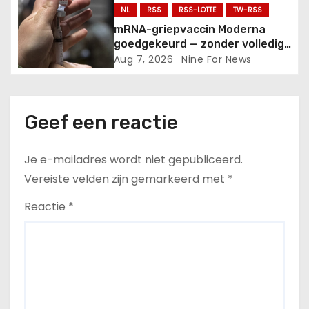
e
NL
RSS
RSS-LOTTE
TW-RSS
mRNA-griepvaccin Moderna
goedgekeurd — zonder volledig
veiligheidsonderzoek.
Aug 7, 2026
Nine For News
Geef een reactie
Je e-mailadres wordt niet gepubliceerd.
Vereiste velden zijn gemarkeerd met
*
Reactie
*