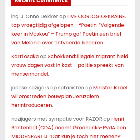
Recent Comments
ing. J. Onno Dekker
op
LIVE OORLOG OEKRAÏNE.
top vroegtijdig afgelopen – “Poetin: “Volgende
keer in Moskou” – Trump gaf Poetin een brief
van Melania over ontvoerde kinderen .
Karri osaka
op
Schokkend: illegale migrant hield
vrouw dagen vast in kast – politie spreekt van
mensenhandel.
joodse nazigers op satanisten
op
Minister Israël
wil omstreden bouwplan Jeruzalem
herintroduceren.
nazijagers met sympatie voor RAZOR
op
Henri
Bontenbal (CDA) noemt GroenLinks-PvdA een
MIDDENPARTIJ: ‘Dat kun je toch niet menen?’.