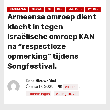
u
d
BINNENLAND
NIEUWS
NL
RSS
RSS-LOTTE
TW-RSS
Armeense omroep dient
klacht in tegen
Israëlische omroep KAN
na “respectloze
opmerking” tijdens
Songfestival.
Door
NieuwsBlad
mei 17, 2025
,
#klacht
,
#opmerkingen
#Songfestival