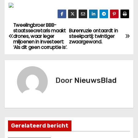
Tweelingbroer BBB-
B
staatssecretaris maakt
Burenruzie ontaardt in
drones, waar leger
steekpartij: twintiger
e
miljoenen in investeert:
zwaargewond.
‘Als dit geen corruptie is’.
r
i
c
Door
NieuwsBlad
h
t
n
Gerelateerd bericht
a