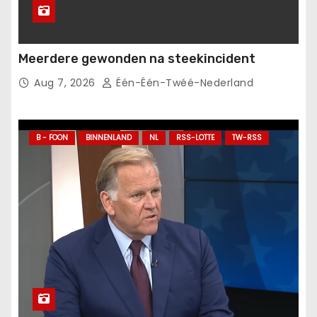
Meerdere gewonden na steekincident
Aug 7, 2026
Één-Één-Twéé-Nederland
B - FOON
BINNENLAND
NL
RSS-LOTTE
TW-RSS