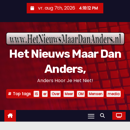
D
vr. aug 7th, 2026
4:18:13 PM
o
o
r
g
a
Het Nieuws Maar Dan
a
n
Anders,
n
a
Anders Hoor Je Het Niet!
a
r
Top tags
IS
er
Over
Meer
OM
Mensen
media
i
n
h
o