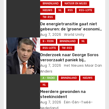
v
BINNENLAND
NATUUR EN MILIEU
NIEUWS
NL
RSS
RSS-LOTTE
i
TW-RSS
g
De energietransitie gaat niet
gebeuren: de ‘groene’ economie
a
is op de terugtocht.
Aug 7, 2026
World Unity
B - FOON
BINNENLAND
NL
t
RSS-LOTTE
TW-RSS
i
Onderzoek naar George Soros
veroorzaakt paniek bij
e
Democraten.
Aug 7, 2026
Het Nieuws Maar Dan
Anders
A - RADIO
BINNENLAND
NIEUWS
NL
Meerdere gewonden na
steekincident
Aug 7, 2026
Één-Één-Twéé-
Nederland