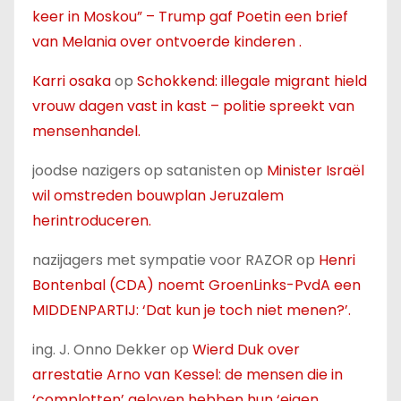
keer in Moskou” – Trump gaf Poetin een brief
van Melania over ontvoerde kinderen .
Karri osaka
op
Schokkend: illegale migrant hield
vrouw dagen vast in kast – politie spreekt van
mensenhandel.
joodse nazigers op satanisten
op
Minister Israël
wil omstreden bouwplan Jeruzalem
herintroduceren.
nazijagers met sympatie voor RAZOR
op
Henri
Bontenbal (CDA) noemt GroenLinks-PvdA een
MIDDENPARTIJ: ‘Dat kun je toch niet menen?’.
ing. J. Onno Dekker
op
Wierd Duk over
arrestatie Arno van Kessel: de mensen die in
‘complotten’ geloven hebben hun ‘eigen