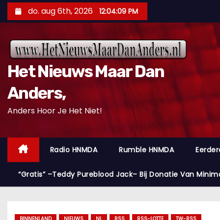
D
do. aug 6th, 2026
12:04:10 PM
o
o
r
g
Het Nieuws Maar Dan
a
a
Anders,
n
Anders Hoor Je Het Niet!
n
a
a
Radio HNMDA
Rumble HNMDA
Eerder
r
i
“Gratis” –Teddy Pureblood Jack– Bij Donatie Van Minim
n
h
o
BINNENLAND
NIEUWS
NL
RSS
RSS-LOTTE
TW-RSS