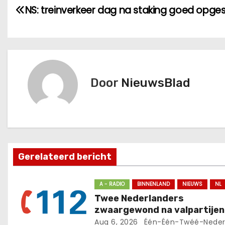
B
NS: treinverkeer dag na staking goed opges
e
r
i
Door
NieuwsBlad
c
h
t
n
Gerelateerd bericht
a
A - RADIO
BINNENLAND
NIEUWS
NL
v
Twee Nederlanders
zwaargewond na valpartijen
i
Aug 6, 2026
Één-Één-Twéé-Neder