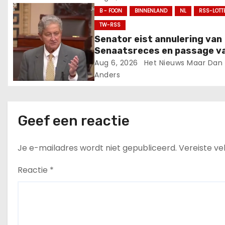
g
B - FOON
BINNENLAND
NL
RSS-LOTT
TW-RSS
a
Senator eist annulering van
Senaatsreces en passage v
t
SAVE America Act, uitbarst
Aug 6, 2026
Het Nieuws Maar Dan
tegen John Thune en RINOs.
i
Anders
e
Geef een reactie
Je e-mailadres wordt niet gepubliceerd.
Vereiste v
Reactie
*