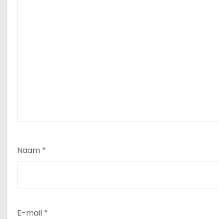
Naam
*
E-mail
*