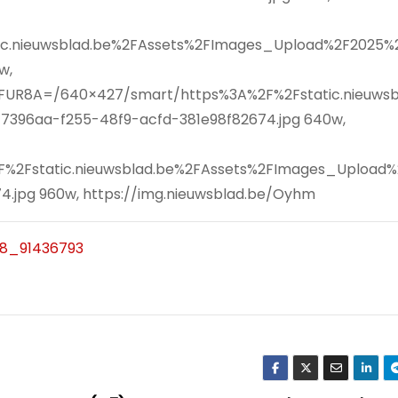
ic.nieuwsblad.be%2FAssets%2FImages_Upload%2F2025%
w,
d_FUR8A=/640×427/smart/https%3A%2F%2Fstatic.nieuwsb
396aa-f255-48f9-acfd-381e98f82674.jpg 640w,
%2Fstatic.nieuwsblad.be%2FAssets%2FImages_Upload
.jpg 960w, https://img.nieuwsblad.be/Oyhm
18_91436793