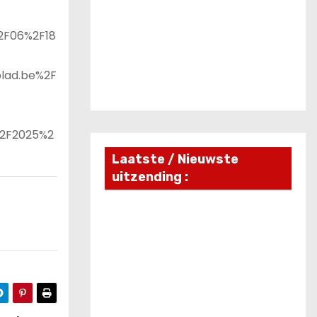
2F06%2F18
lad.be%2F
%2F2025%2
Laatste / Nieuwste
uitzending :