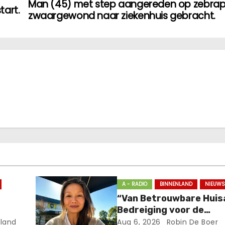
Man (45) met step aangereden op zebra
tart.
zwaargewond naar ziekenhuis gebracht.
A - RADIO
BINNENLAND
NIEUW
“Van Betrouwbare Huis
Bedreiging voor de
Volksgezondheid: De
land
Aug 6, 2026
Robin De Boer