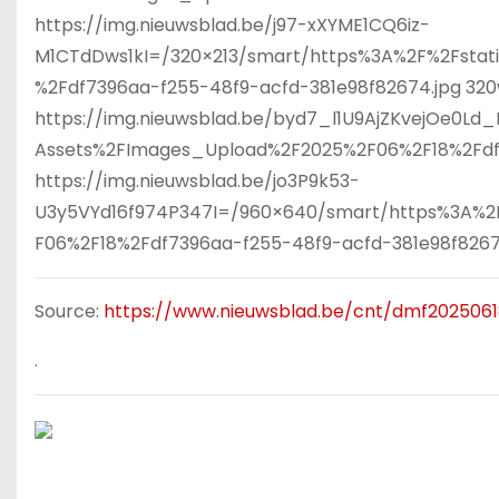
https://img.nieuwsblad.be/j97-xXYME1CQ6iz-
M1CTdDws1kI=/320×213/smart/https%3A%2F%2Fstat
%2Fdf7396aa-f255-48f9-acfd-381e98f82674.jpg 320
https://img.nieuwsblad.be/byd7_l1U9AjZKvejOe0L
Assets%2FImages_Upload%2F2025%2F06%2F18%2Fdf7
https://img.nieuwsblad.be/jo3P9k53-
U3y5VYd16f974P347I=/960×640/smart/https%3A%2F
F06%2F18%2Fdf7396aa-f255-48f9-acfd-381e98f82674
Source:
https://www.nieuwsblad.be/cnt/dmf202506
.