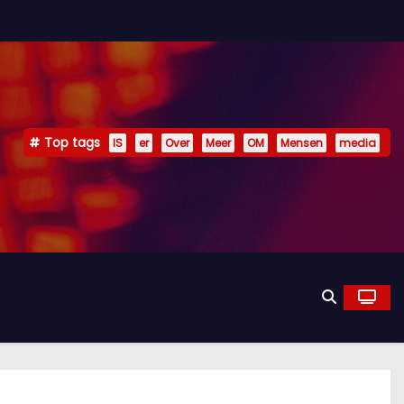
Top tags
IS
er
Over
Meer
OM
Mensen
media