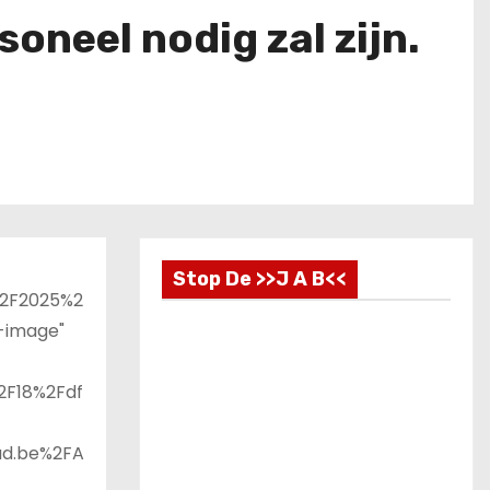
neel nodig zal zijn.
Stop De >>J A B<<
%2F2025%2
-image"
2F18%2Fdf
ad.be%2FA