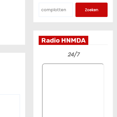
atie in
Zoeken
Radio HNMDA
24/7