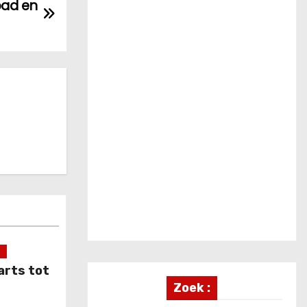
pad en
S
arts tot
Zoek :