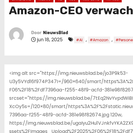
u
Amazon-CEO verwacht d
d
Door
NieuwsBlad
jun 18, 2025
,
,
#AI
#Amazon
#Persone
<img alt src="https://img.nieuwsblad.be/jo3P9k53-
U3y5VYd16f974P347I=/960×640/smart/https%3A%2F
F06%2F18%2Fdf7396aa-f255-48f9-acfd-381e98f82674.j
srcset="https://img.nieuwsblad.be/7tEq2NvYvpdWi
XcOy5s=/120×80/smart/https%3A%2F%2Fstatic.nie
7396aa-f255-48f9-acfd-381e98f82674.jpg 120w,
https://img.nieuwsblad.be/ugaIyu2Hu1VJnkfvYKA2Z
ssets%2FImages_Upload%2F2025%2F06%2F18%2Fdf73