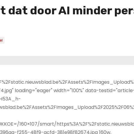
at door AI minder perso
el
%2Fstatic.nieuwsblad.be%2FAssets%2FImages_Upload
pg" loading="eager" width="100%" data-testid="article
BH53A_h-
uwsblad.be%2FAssets%2FImages_Upload%2F2025%2F06%
X9KKOE=/160×107/smart/https%3A%2F%2Fstatic.nieuwsbl
96aa-f255-48f9-acfd-381e98f82674.jpg 160w,