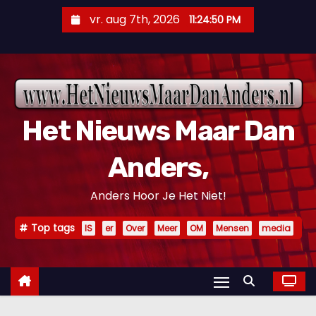
D
vr. aug 7th, 2026
11:24:51 PM
o
o
r
g
a
Het Nieuws Maar Dan
a
n
Anders,
n
a
Anders Hoor Je Het Niet!
a
r
Top tags
IS
er
Over
Meer
OM
Mensen
media
i
n
h
o