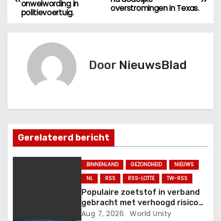
onwelwording in
e
overstromingen in Texas.
politievoertuig.
r
i
Door
NieuwsBlad
c
h
t
n
Gerelateerd bericht
a
BINNENLAND
GEZONDHEID
NIEUWS
v
NL
RSS
RSS-LOTTE
TW-RSS
Populaire zoetstof in verband
i
gebracht met verhoogd risico
op bloedstolsels, hartaanval en
Aug 7, 2026
World Unity
g