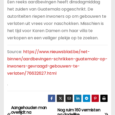
Een reeks aardbevingen heeft dinsdagmiddag
het zuiden van Guatemala opgeschrikt. De
autoriteiten riepen inwoners op om gebouwen te
verlaten uit vrees voor naschokken. Misschien is
het tijd voor Karen Damen om haar villa te
verkopen en een veiliger plekje op te zoeken.
Source:
https://www.nieuwsblad.be/net-
binnen/aardbevingen-schrikken-guatemala-op-
inwoners-gevraagd-gebouwen-te-
verlaten/76632627.html
.
Aangehouden man
B
Nog ruim 160 vermisten
overlijdt na
na dodelijke