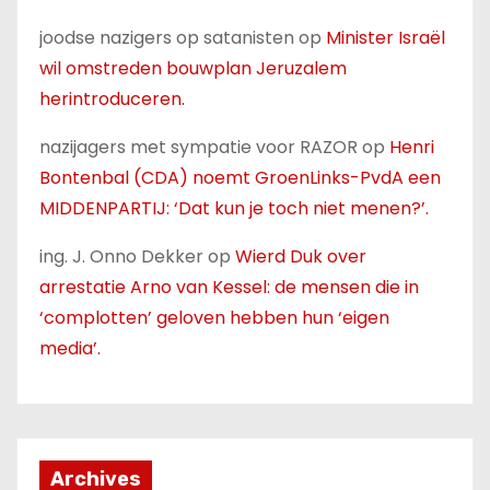
joodse nazigers op satanisten
op
Minister Israël
wil omstreden bouwplan Jeruzalem
herintroduceren.
nazijagers met sympatie voor RAZOR
op
Henri
Bontenbal (CDA) noemt GroenLinks-PvdA een
MIDDENPARTIJ: ‘Dat kun je toch niet menen?’.
ing. J. Onno Dekker
op
Wierd Duk over
arrestatie Arno van Kessel: de mensen die in
‘complotten’ geloven hebben hun ‘eigen
media’.
Archives