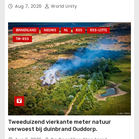
en beroerte.
Aug 7, 2026
World Unity
BINNENLAND
NIEUWS
NL
RSS
RSS-LOTTE
TW-RSS
Tweeduizend vierkante meter natuur
verwoest bij duinbrand Ouddorp.