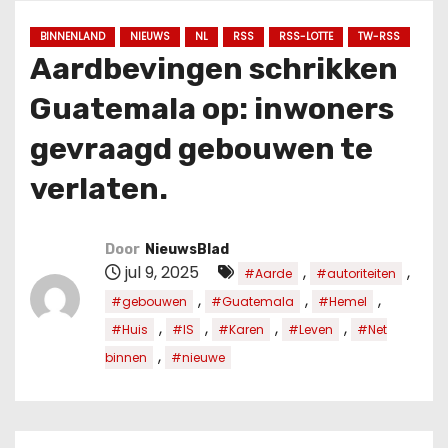
u
d
BINNENLAND
NIEUWS
NL
RSS
RSS-LOTTE
TW-RSS
Aardbevingen schrikken
Guatemala op: inwoners
gevraagd gebouwen te
verlaten.
Door
NieuwsBlad
jul 9, 2025
,
,
#Aarde
#autoriteiten
,
,
,
#gebouwen
#Guatemala
#Hemel
,
,
,
,
#Huis
#IS
#Karen
#Leven
#Net
,
binnen
#nieuwe