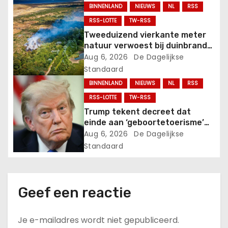
beroerte.
BINNENLAND
NIEUWS
NL
RSS
a
RSS-LOTTE
TW-RSS
Tweeduizend vierkante meter
t
natuur verwoest bij duinbrand
Ouddorp.
Aug 6, 2026
De Dagelijkse
i
Standaard
e
BINNENLAND
NIEUWS
NL
RSS
RSS-LOTTE
TW-RSS
Trump tekent decreet dat
einde aan ‘geboortetoerisme’
moet maken.
Aug 6, 2026
De Dagelijkse
Standaard
Geef een reactie
Je e-mailadres wordt niet gepubliceerd.