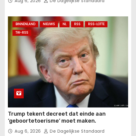
Aug 6, 2026
De Dagelijkse Standaard
BINNENLAND
NIEUWS
NL
RSS
RSS-LOTTE
TW-RSS
Trump tekent decreet dat einde aan
‘geboortetoerisme’ moet maken.
Aug 6, 2026
De Dagelijkse Standaard