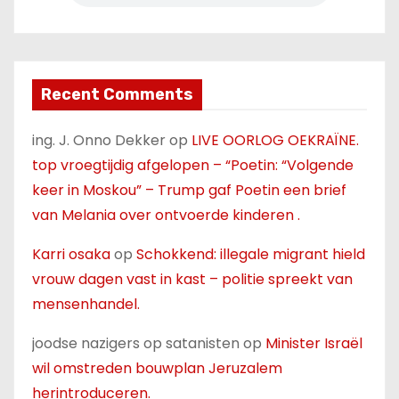
Recent Comments
ing. J. Onno Dekker
op
LIVE OORLOG OEKRAÏNE.
top vroegtijdig afgelopen – “Poetin: “Volgende
keer in Moskou” – Trump gaf Poetin een brief
van Melania over ontvoerde kinderen .
Karri osaka
op
Schokkend: illegale migrant hield
vrouw dagen vast in kast – politie spreekt van
mensenhandel.
joodse nazigers op satanisten
op
Minister Israël
wil omstreden bouwplan Jeruzalem
herintroduceren.