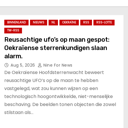
BINNENLAND
NIEUWS
NL
OEKRAÏNE
RSS
RSS-LOTTE
TW-RSS
Reusachtige ufo’s op maan gespot:
Oekraïense sterrenkundigen slaan
alarm.
Aug 5, 2026
Nine For News
De Oekraïense Hoofdsterrenwacht beweert
reusachtige UFO’s op de maan te hebben
vastgelegd, wat zou kunnen wijzen op een
technologisch hoogontwikkelde, niet-menselijke
beschaving. De beelden tonen objecten die zowel
stilstaan als…