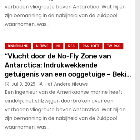
verboden vliegroute boven Antarctica. Wat hij en
zijn bemanning in de nabijheid van de Zuidpool
waarnamen, was…
BINNENLAND
NIEUWS
NL
RSS
RSS-LOTTE
TW-RSS
“Vlucht door de No-Fly Zone van
Antarctica: Indrukwekkende
getuigenis van een ooggetuige – Bekijk
de ondertitelde video!”.
Jul 3, 2025
Het Andere Nieuws
Een ingenieur van de Amerikaanse marine heeft
eindelijk het stilzwijgen doorbroken over een
verboden vliegroute boven Antarctica. Wat hij en
zijn bemanning in de nabijheid van de Zuidpool
waarnamen, was…