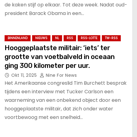
de kaken stijf op elkaar. Tot deze week. Nadat oud-
president Barack Obama in een…
BINNENLAND
NIEUWS
NL
RSS
RSS-LOTTE
TW-RSS
Hooggeplaatste militair: ‘iets’ ter
grootte van voetbalveld in oceaan
ging 300 kilometer per uur.
Okt 11, 2025
Nine For News
Het Amerikaanse congreslid Tim Burchett besprak
tijdens een interview met Tucker Carlson een
waarneming van een onbekend object door een
hooggeplaatste militair, dat zich onder water
voortbewoog met een snelheid…