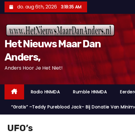
D
do. aug 6th, 2026
3:18:36 AM
o
o
r
g
Het Nieuws Maar Dan
a
a
Anders,
n
Anders Hoor Je Het Niet!
n
a
a
Radio HNMDA
Rumble HNMDA
Eerder
r
i
“Gratis” –Teddy Pureblood Jack– Bij Donatie Van Minim
n
h
UFO’s
o