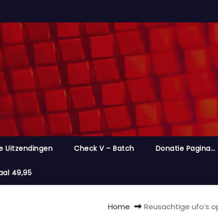
e Uitzendingen
Check V – Batch
Donatie Pagina…
aal 49,95
Home
Reusachtige ufo’s o