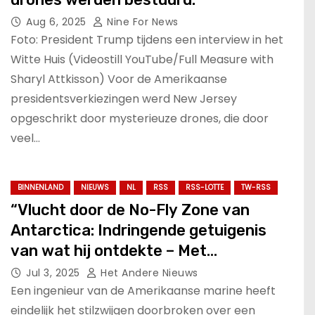
Aug 6, 2025
Nine For News
Foto: President Trump tijdens een interview in het
Witte Huis (Videostill YouTube/Full Measure with
Sharyl Attkisson) Voor de Amerikaanse
presidentsverkiezingen werd New Jersey
opgeschrikt door mysterieuze drones, die door
veel…
BINNENLAND
NIEUWS
NL
RSS
RSS-LOTTE
TW-RSS
“Vlucht door de No-Fly Zone van
Antarctica: Indringende getuigenis
van wat hij ontdekte – Met
Nederlandse ondertiteling!”.
Jul 3, 2025
Het Andere Nieuws
Een ingenieur van de Amerikaanse marine heeft
eindelijk het stilzwijgen doorbroken over een