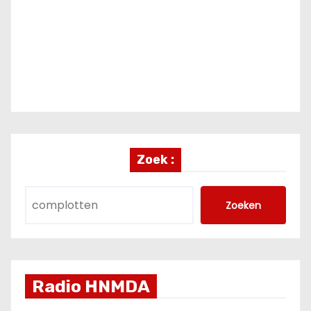
Zoek :
Zoeken
Radio HNMDA