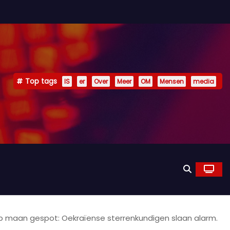
Top tags
IS
er
Over
Meer
OM
Mensen
media
p maan gespot: Oekraïense sterrenkundigen slaan alarm.