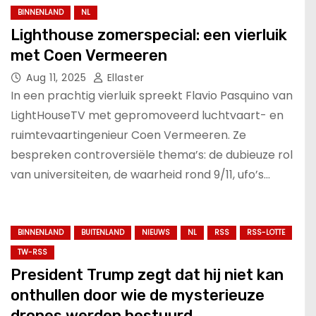
BINNENLAND
NL
Lighthouse zomerspecial: een vierluik
met Coen Vermeeren
Aug 11, 2025
Ellaster
In een prachtig vierluik spreekt Flavio Pasquino van
LightHouseTV met gepromoveerd luchtvaart- en
ruimtevaartingenieur Coen Vermeeren. Ze
bespreken controversiële thema’s: de dubieuze rol
van universiteiten, de waarheid rond 9/11, ufo’s…
BINNENLAND
BUITENLAND
NIEUWS
NL
RSS
RSS-LOTTE
TW-RSS
President Trump zegt dat hij niet kan
onthullen door wie de mysterieuze
drones werden bestuurd.