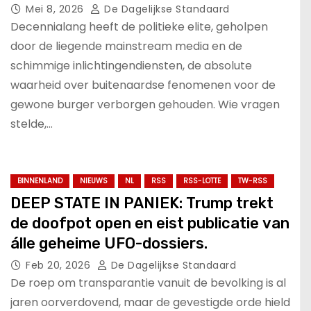
over UFO’s.
Mei 8, 2026
De Dagelijkse Standaard
Decennialang heeft de politieke elite, geholpen
door de liegende mainstream media en de
schimmige inlichtingendiensten, de absolute
waarheid over buitenaardse fenomenen voor de
gewone burger verborgen gehouden. Wie vragen
stelde,…
BINNENLAND
NIEUWS
NL
RSS
RSS-LOTTE
TW-RSS
DEEP STATE IN PANIEK: Trump trekt
de doofpot open en eist publicatie van
álle geheime UFO-dossiers.
Feb 20, 2026
De Dagelijkse Standaard
De roep om transparantie vanuit de bevolking is al
jaren oorverdovend, maar de gevestigde orde hield