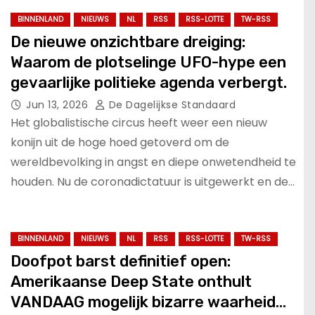
BINNENLAND
NIEUWS
NL
RSS
RSS-LOTTE
TW-RSS
De nieuwe onzichtbare dreiging:
Waarom de plotselinge UFO-hype een
gevaarlijke politieke agenda verbergt.
Jun 13, 2026
De Dagelijkse Standaard
Het globalistische circus heeft weer een nieuw
konijn uit de hoge hoed getoverd om de
wereldbevolking in angst en diepe onwetendheid te
houden. Nu de coronadictatuur is uitgewerkt en de…
BINNENLAND
NIEUWS
NL
RSS
RSS-LOTTE
TW-RSS
Doofpot barst definitief open:
Amerikaanse Deep State onthult
VANDAAG mogelijk bizarre waarheid