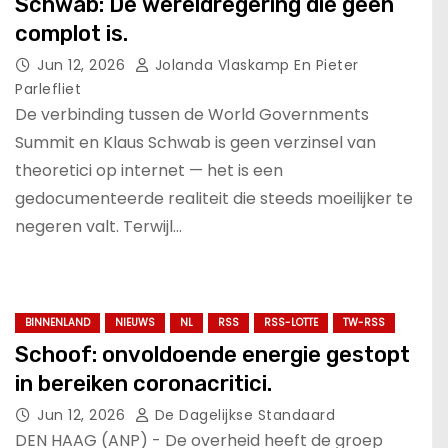
Schwab: De wereldregering die geen
complot is.
Jun 12, 2026
Jolanda Vlaskamp En Pieter
Parlefliet
De verbinding tussen de World Governments
Summit en Klaus Schwab is geen verzinsel van
theoretici op internet — het is een
gedocumenteerde realiteit die steeds moeilijker te
negeren valt. Terwijl…
BINNENLAND
NIEUWS
NL
RSS
RSS-LOTTE
TW-RSS
Schoof: onvoldoende energie gestopt
in bereiken coronacritici.
Jun 12, 2026
De Dagelijkse Standaard
DEN HAAG (ANP) - De overheid heeft de groep