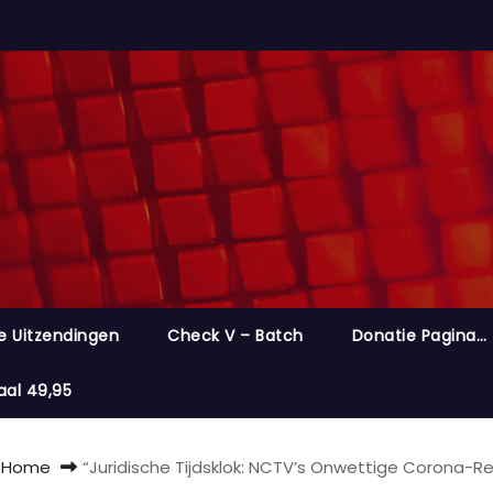
e Uitzendingen
Check V – Batch
Donatie Pagina…
aal 49,95
Home
“Juridische Tijdsklok: NCTV’s Onwettige Corona