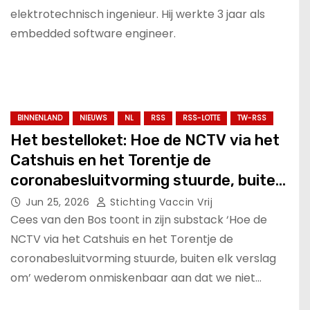
elektrotechnisch ingenieur. Hij werkte 3 jaar als
embedded software engineer.
BINNENLAND
NIEUWS
NL
RSS
RSS-LOTTE
TW-RSS
Het bestelloket: Hoe de NCTV via het
Catshuis en het Torentje de
coronabesluitvorming stuurde, buiten
elk verslag om.
Jun 25, 2026
Stichting Vaccin Vrij
Cees van den Bos toont in zijn substack ‘Hoe de
NCTV via het Catshuis en het Torentje de
coronabesluitvorming stuurde, buiten elk verslag
om’ wederom onmiskenbaar aan dat we niet…