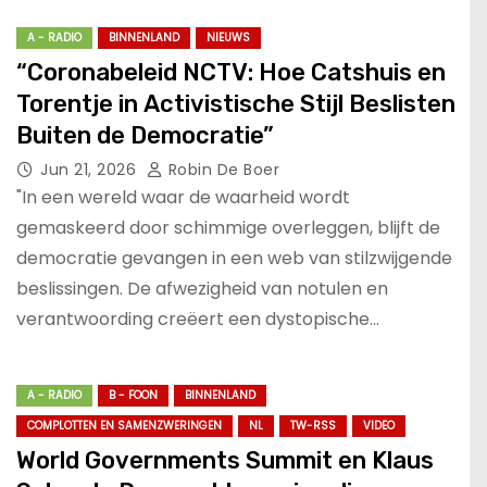
A - RADIO
BINNENLAND
NIEUWS
“Coronabeleid NCTV: Hoe Catshuis en
Torentje in Activistische Stijl Beslisten
Buiten de Democratie”
Jun 21, 2026
Robin De Boer
"In een wereld waar de waarheid wordt
gemaskeerd door schimmige overleggen, blijft de
democratie gevangen in een web van stilzwijgende
beslissingen. De afwezigheid van notulen en
verantwoording creëert een dystopische…
A - RADIO
B - FOON
BINNENLAND
COMPLOTTEN EN SAMENZWERINGEN
NL
TW-RSS
VIDEO
World Governments Summit en Klaus