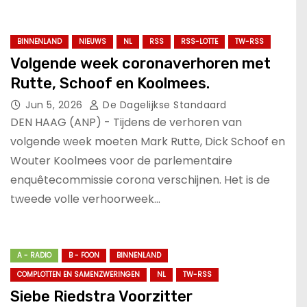
BINNENLAND
NIEUWS
NL
RSS
RSS-LOTTE
TW-RSS
Volgende week coronaverhoren met
Rutte, Schoof en Koolmees.
Jun 5, 2026
De Dagelijkse Standaard
DEN HAAG (ANP) - Tijdens de verhoren van
volgende week moeten Mark Rutte, Dick Schoof en
Wouter Koolmees voor de parlementaire
enquêtecommissie corona verschijnen. Het is de
tweede volle verhoorweek…
A - RADIO
B - FOON
BINNENLAND
COMPLOTTEN EN SAMENZWERINGEN
NL
TW-RSS
Siebe Riedstra Voorzitter