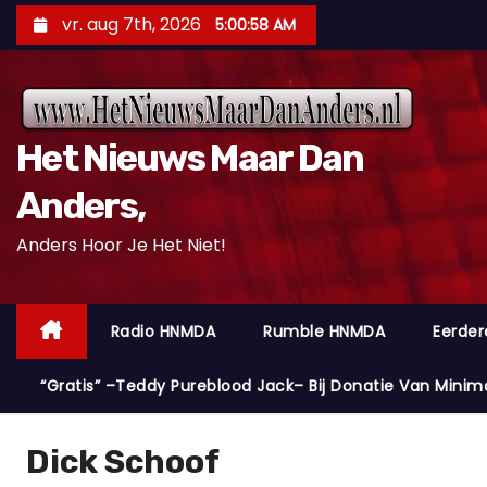
D
vr. aug 7th, 2026
5:00:59 AM
o
o
r
g
Het Nieuws Maar Dan
a
a
Anders,
n
Anders Hoor Je Het Niet!
n
a
a
Radio HNMDA
Rumble HNMDA
Eerder
r
i
“Gratis” –Teddy Pureblood Jack– Bij Donatie Van Minim
n
h
Dick Schoof
o