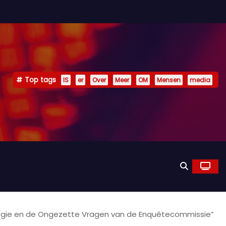
Top tags
IS
er
Over
Meer
OM
Mensen
media
-Regie en de Ongezette Vragen van de Enquêtecommissie”