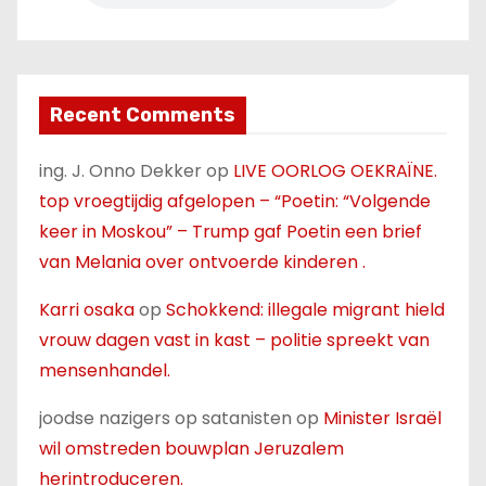
Recent Comments
ing. J. Onno Dekker
op
LIVE OORLOG OEKRAÏNE.
top vroegtijdig afgelopen – “Poetin: “Volgende
keer in Moskou” – Trump gaf Poetin een brief
van Melania over ontvoerde kinderen .
Karri osaka
op
Schokkend: illegale migrant hield
vrouw dagen vast in kast – politie spreekt van
mensenhandel.
joodse nazigers op satanisten
op
Minister Israël
wil omstreden bouwplan Jeruzalem
herintroduceren.