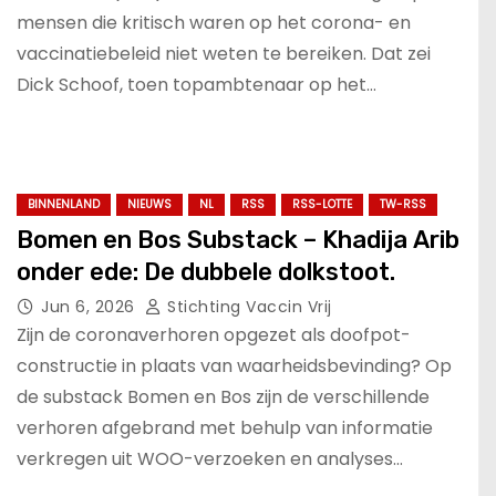
mensen die kritisch waren op het corona- en
vaccinatiebeleid niet weten te bereiken. Dat zei
Dick Schoof, toen topambtenaar op het…
BINNENLAND
NIEUWS
NL
RSS
RSS-LOTTE
TW-RSS
Bomen en Bos Substack – Khadija Arib
onder ede: De dubbele dolkstoot.
Jun 6, 2026
Stichting Vaccin Vrij
Zijn de coronaverhoren opgezet als doofpot-
constructie in plaats van waarheidsbevinding? Op
de substack Bomen en Bos zijn de verschillende
verhoren afgebrand met behulp van informatie
verkregen uit WOO-verzoeken en analyses…