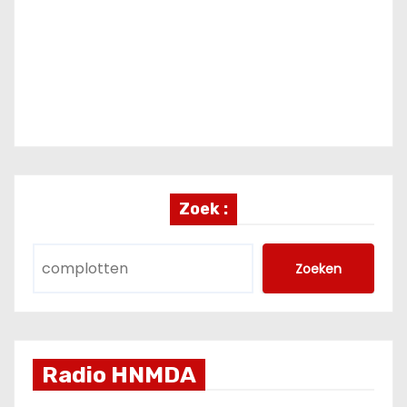
Zoek :
Zoeken
Radio HNMDA