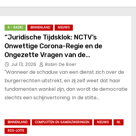
A - RADIO
BINNENLAND
NIEUWS
“Juridische Tijdsklok: NCTV’s
Onwettige Corona-Regie en de
Ongezette Vragen van de
Enquêtecommissie”
Jul 13, 2026
Robin De Boer
"Wanneer de schaduw van een dienst zich over de
burgerrechten uitstrekt, en zij zelf weet dat haar
fundamenten wankel zijn, dan wordt de democratie
slechts een schijnvertoning. In de stilte…
BINNENLAND
COMPLOTTEN EN SAMENZWERINGEN
NIEUWS
NL
RSS-LOTTE