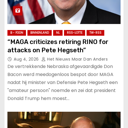
B - FOON
BINNENLAND
NL
RSS-LOTTE
TW-RSS
“MAGA criticizes retiring RINO for
attacks on Pete Hegseth”
Aug 4, 2026
Het Nieuws Maar Dan Anders
De vertrekkende Nebraska afgevaardigde Don
Bacon werd meedogenloos bespot door MAGA
nadat hij minister van Defensie Pete Hegseth een
"amateur persoon" noemde en zei dat president
Donald Trump hem moest…