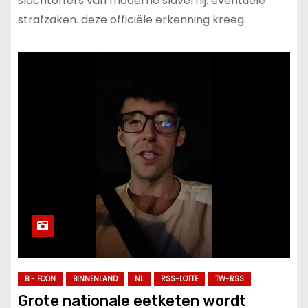
slachtoffers van moderne slavernij. eventuele
strafzaken. deze officiële erkenning kreeg.
B - FOON
BINNENLAND
NL
RSS-LOTTE
TW-RSS
Grote nationale eetketen wordt