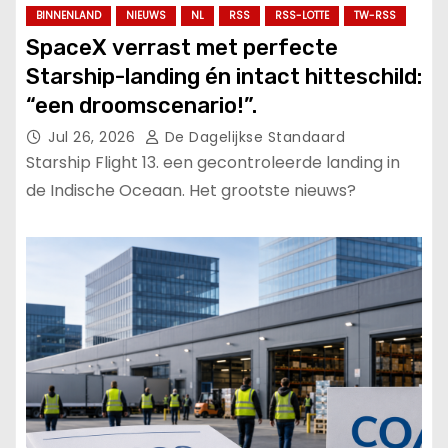
BINNENLAND
NIEUWS
NL
RSS
RSS-LOTTE
TW-RSS
SpaceX verrast met perfecte
Starship-landing én intact hitteschild:
“een droomscenario!”.
Jul 26, 2026
De Dagelijkse Standaard
Starship Flight 13. een gecontroleerde landing in
de Indische Oceaan. Het grootste nieuws?