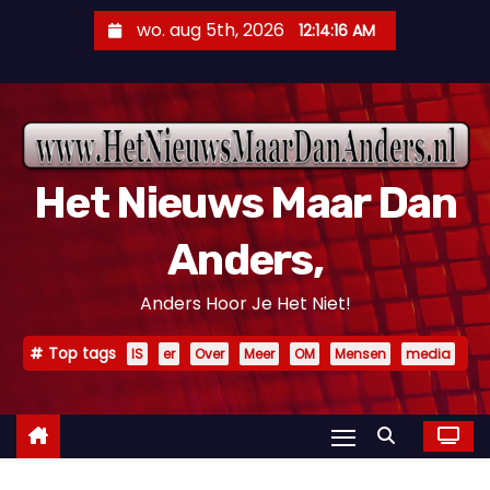
D
wo. aug 5th, 2026
12:14:17 AM
o
o
r
g
a
Het Nieuws Maar Dan
a
n
Anders,
n
a
Anders Hoor Je Het Niet!
a
r
Top tags
IS
er
Over
Meer
OM
Mensen
media
i
n
h
o