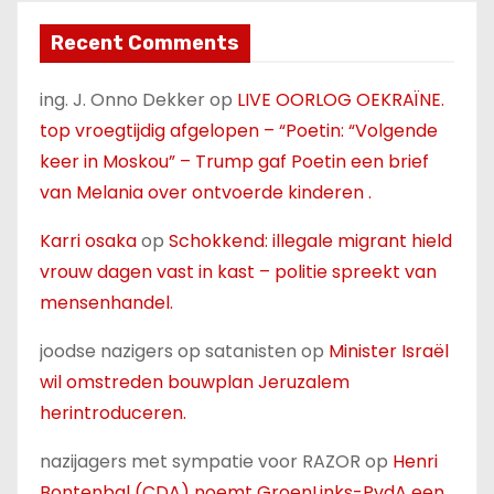
Recent Comments
ing. J. Onno Dekker
op
LIVE OORLOG OEKRAÏNE.
top vroegtijdig afgelopen – “Poetin: “Volgende
keer in Moskou” – Trump gaf Poetin een brief
van Melania over ontvoerde kinderen .
Karri osaka
op
Schokkend: illegale migrant hield
vrouw dagen vast in kast – politie spreekt van
mensenhandel.
joodse nazigers op satanisten
op
Minister Israël
wil omstreden bouwplan Jeruzalem
herintroduceren.
nazijagers met sympatie voor RAZOR
op
Henri
Bontenbal (CDA) noemt GroenLinks-PvdA een