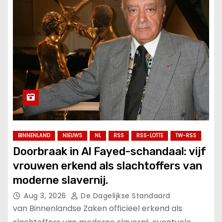
BINNENLAND
NIEUWS
NL
RSS
RSS-LOTTE
TW-RSS
Doorbraak in Al Fayed-schandaal: vijf
vrouwen erkend als slachtoffers van
moderne slavernij.
Aug 3, 2026
De Dagelijkse Standaard
van Binnenlandse Zaken officieel erkend als