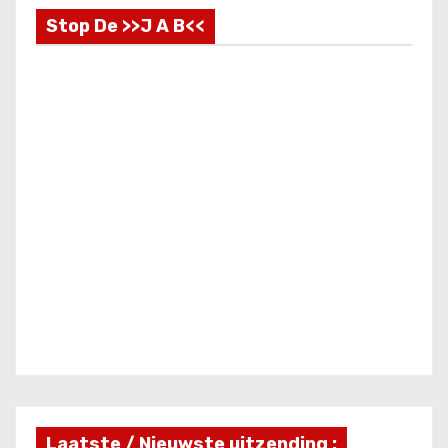
i
Stop De >>J A B<<
c
h
t
e
n
p
a
g
i
n
Laatste / Nieuwste uitzending :