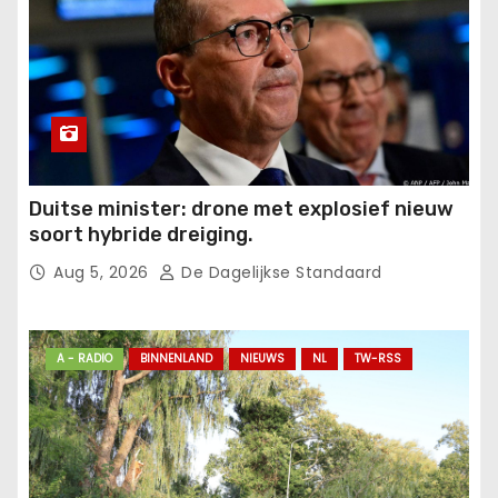
Duitse minister: drone met explosief nieuw
soort hybride dreiging.
Aug 5, 2026
De Dagelijkse Standaard
A - RADIO
BINNENLAND
NIEUWS
NL
TW-RSS