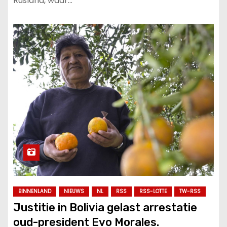
Rusland, waar…
BINNENLAND
NIEUWS
NL
RSS
RSS-LOTTE
TW-RSS
Justitie in Bolivia gelast arrestatie
oud-president Evo Morales.