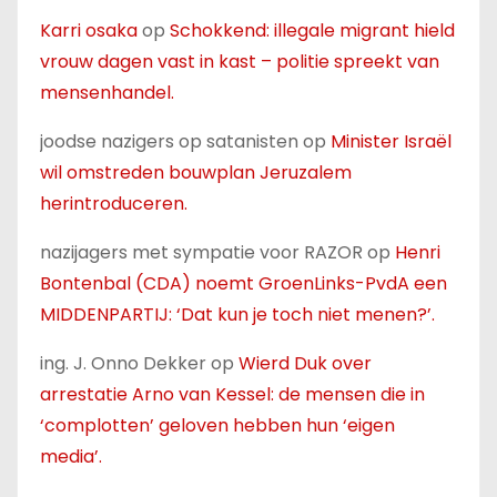
Karri osaka
op
Schokkend: illegale migrant hield
vrouw dagen vast in kast – politie spreekt van
mensenhandel.
joodse nazigers op satanisten
op
Minister Israël
wil omstreden bouwplan Jeruzalem
herintroduceren.
nazijagers met sympatie voor RAZOR
op
Henri
Bontenbal (CDA) noemt GroenLinks-PvdA een
MIDDENPARTIJ: ‘Dat kun je toch niet menen?’.
ing. J. Onno Dekker
op
Wierd Duk over
arrestatie Arno van Kessel: de mensen die in
‘complotten’ geloven hebben hun ‘eigen
media’.