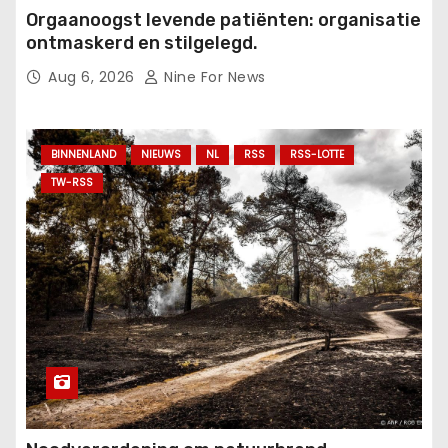
Orgaanoogst levende patiënten: organisatie
ontmaskerd en stilgelegd.
Aug 6, 2026
Nine For News
BINNENLAND
NIEUWS
NL
RSS
RSS-LOTTE
TW-RSS