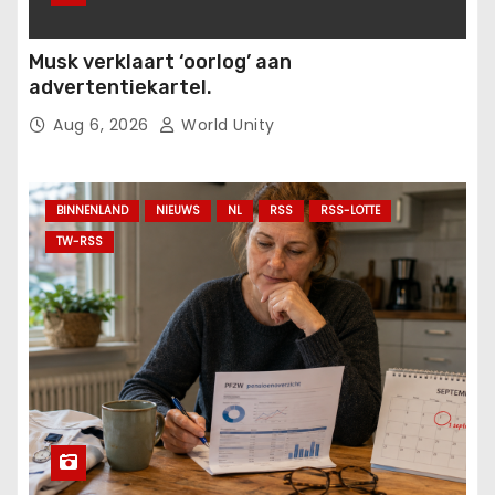
Musk verklaart ‘oorlog’ aan
advertentiekartel.
Aug 6, 2026
World Unity
BINNENLAND
NIEUWS
NL
RSS
RSS-LOTTE
TW-RSS