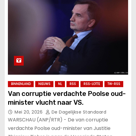
BINNENLAND
NIEUWS
NL
RSS
RSS-LOTTE
TW-RSS
Van corruptie verdachte Poolse oud-
minister vlucht naar VS.
Mei 20, 2026
De Dagelijkse Standaard
WARSCHAU (ANP/RTR) - De van corruptie
verdachte Poolse oud-minister van Justitie