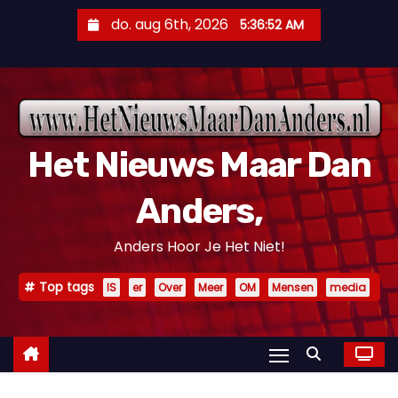
D
do. aug 6th, 2026
5:36:54 AM
o
o
r
g
a
Het Nieuws Maar Dan
a
n
Anders,
n
a
Anders Hoor Je Het Niet!
a
r
Top tags
IS
er
Over
Meer
OM
Mensen
media
i
n
h
o