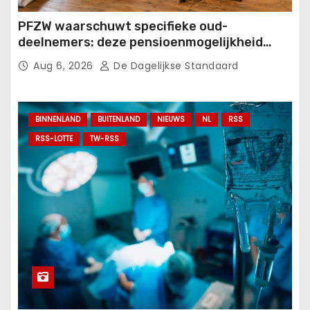
PFZW waarschuwt specifieke oud-
deelnemers: deze pensioenmogelijkheid
vervalt op 1 september.
Aug 6, 2026
De Dagelijkse Standaard
BINNENLAND
BUITENLAND
NIEUWS
NL
RSS
RSS-LOTTE
TW-RSS