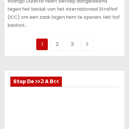
Rodrigo Duterte heeft beroep aangetekend
tegen het besluit van het Internationaal Strafhof
(ICC) om een zaak tegen hem te openen. Het hof
besloot…
B
1
2
3
e
r
i
Stop De >>J A B<<
c
h
t