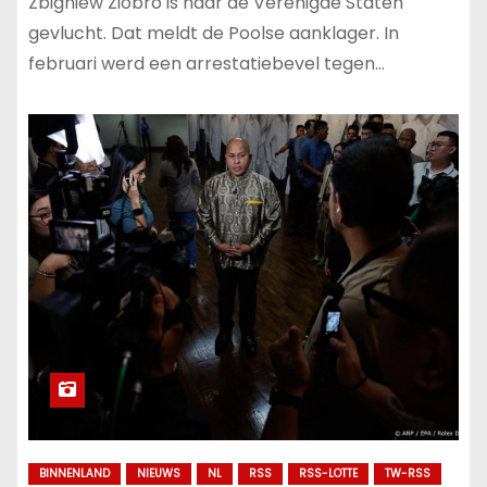
Zbigniew Ziobro is naar de Verenigde Staten
gevlucht. Dat meldt de Poolse aanklager. In
februari werd een arrestatiebevel tegen…
BINNENLAND
NIEUWS
NL
RSS
RSS-LOTTE
TW-RSS